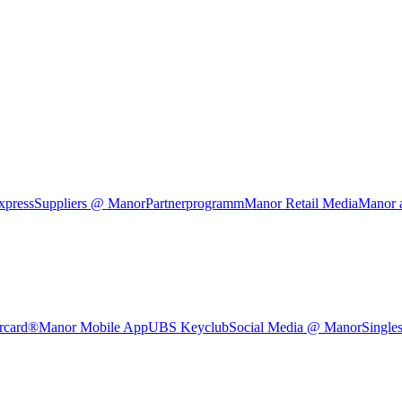
xpress
Suppliers @ Manor
Partnerprogramm
Manor Retail Media
Manor 
rcard®
Manor Mobile App
UBS Keyclub
Social Media @ Manor
Single