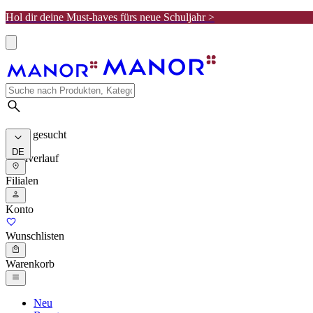
Hol dir deine Must-haves fürs neue Schuljahr >
Meist gesucht
DE
Suchverlauf
Filialen
Konto
Wunschlisten
Warenkorb
Neu