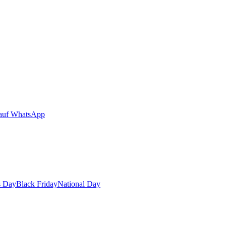
auf WhatsApp
s Day
Black Friday
National Day