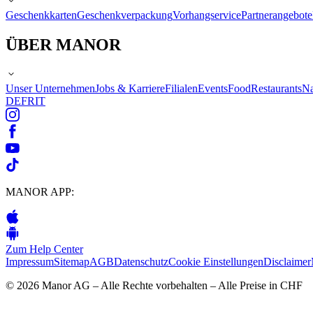
Geschenkkarten
Geschenkverpackung
Vorhangservice
Partnerangebote
ÜBER MANOR
Unser Unternehmen
Jobs & Karriere
Filialen
Events
Food
Restaurants
Na
DE
FR
IT
MANOR APP:
Zum Help Center
Impressum
Sitemap
AGB
Datenschutz
Cookie Einstellungen
Disclaimer
© 2026 Manor AG – Alle Rechte vorbehalten – Alle Preise in CHF