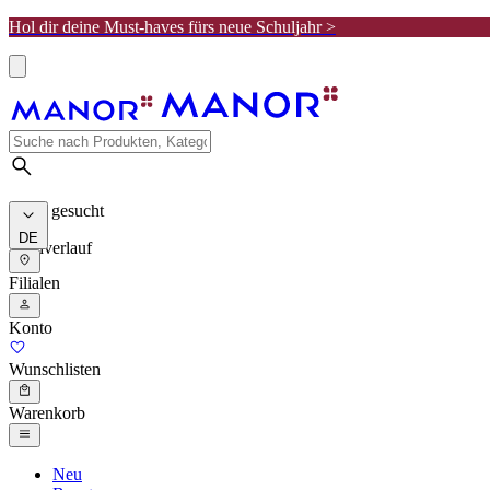
Hol dir deine Must-haves fürs neue Schuljahr >
Meist gesucht
DE
Suchverlauf
Filialen
Konto
Wunschlisten
Warenkorb
Neu