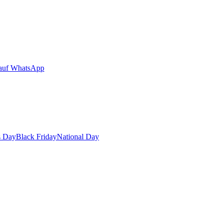
auf WhatsApp
s Day
Black Friday
National Day