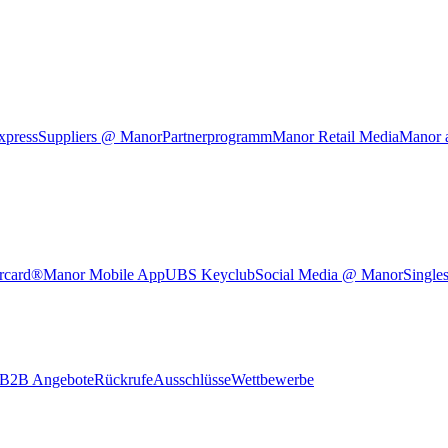
xpress
Suppliers @ Manor
Partnerprogramm
Manor Retail Media
Manor 
rcard®
Manor Mobile App
UBS Keyclub
Social Media @ Manor
Single
B2B Angebote
Rückrufe
Ausschlüsse
Wettbewerbe