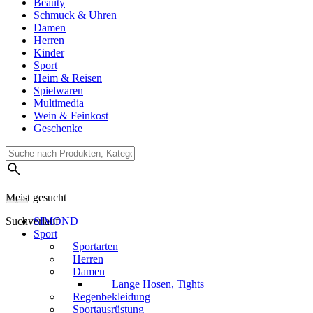
Beauty
Schmuck & Uhren
Damen
Herren
Kinder
Sport
Heim & Reisen
Spielwaren
Multimedia
Wein & Feinkost
Geschenke
Meist gesucht
Suchverlauf
SIMOND
Sport
Sportarten
Herren
Damen
Lange Hosen, Tights
Regenbekleidung
Sportausrüstung