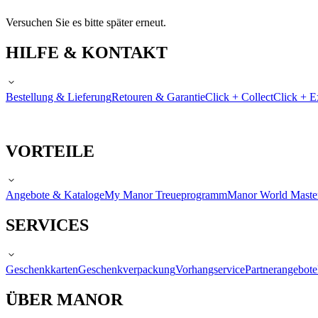
Versuchen Sie es bitte später erneut.
HILFE & KONTAKT
Bestellung & Lieferung
Retouren & Garantie
Click + Collect
Click + E
VORTEILE
Angebote & Kataloge
My Manor Treueprogramm
Manor World Maste
SERVICES
Geschenkkarten
Geschenkverpackung
Vorhangservice
Partnerangebote
ÜBER MANOR