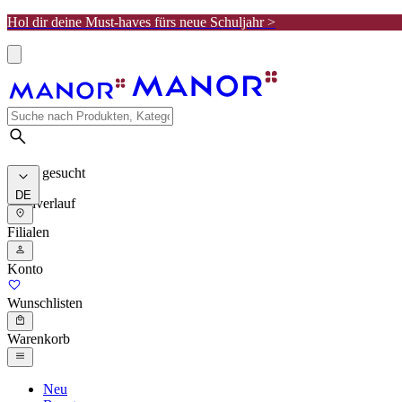
Hol dir deine Must-haves fürs neue Schuljahr >
Meist gesucht
DE
Suchverlauf
Filialen
Konto
Wunschlisten
Warenkorb
Neu