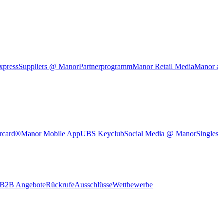
xpress
Suppliers @ Manor
Partnerprogramm
Manor Retail Media
Manor 
rcard®
Manor Mobile App
UBS Keyclub
Social Media @ Manor
Single
B2B Angebote
Rückrufe
Ausschlüsse
Wettbewerbe