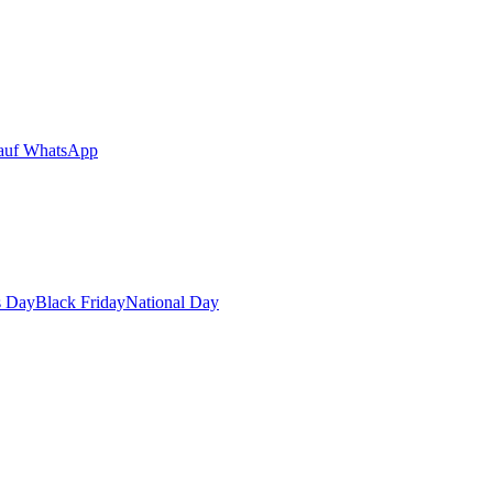
auf WhatsApp
s Day
Black Friday
National Day