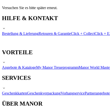
Versuchen Sie es bitte später erneut.
HILFE & KONTAKT
Bestellung & Lieferung
Retouren & Garantie
Click + Collect
Click + E
VORTEILE
Angebote & Kataloge
My Manor Treueprogramm
Manor World Maste
SERVICES
Geschenkkarten
Geschenkverpackung
Vorhangservice
Partnerangebote
ÜBER MANOR