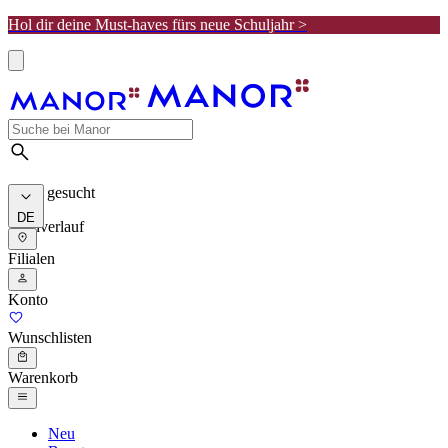
Hol dir deine Must-haves fürs neue Schuljahr >
Meist gesucht
DE
Suchverlauf
Filialen
Konto
Wunschlisten
Warenkorb
Neu