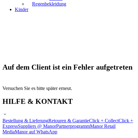
Regenbekleidung
Kinder
Auf dem Client ist ein Fehler aufgetreten
Versuchen Sie es bitte später erneut.
HILFE & KONTAKT
Bestellung & Lieferung
Retouren & Garantie
Click + Collect
Click +
Express
Suppliers @ Manor
Partnerprogramm
Manor Retail
Media
Manor auf WhatsApp