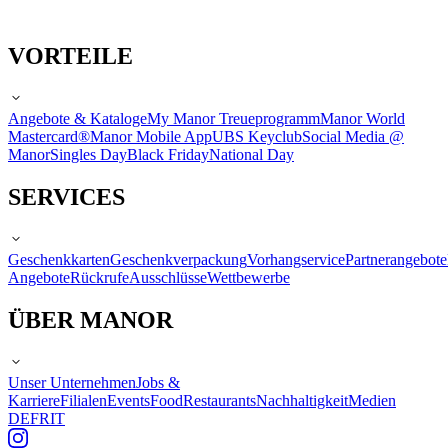
VORTEILE
Angebote & Kataloge
My Manor Treueprogramm
Manor World
Mastercard®
Manor Mobile App
UBS Keyclub
Social Media @
Manor
Singles Day
Black Friday
National Day
SERVICES
Geschenkkarten
Geschenkverpackung
Vorhangservice
Partnerangebote
Angebote
Rückrufe
Ausschlüsse
Wettbewerbe
ÜBER MANOR
Unser Unternehmen
Jobs &
Karriere
Filialen
Events
Food
Restaurants
Nachhaltigkeit
Medien
DE
FR
IT