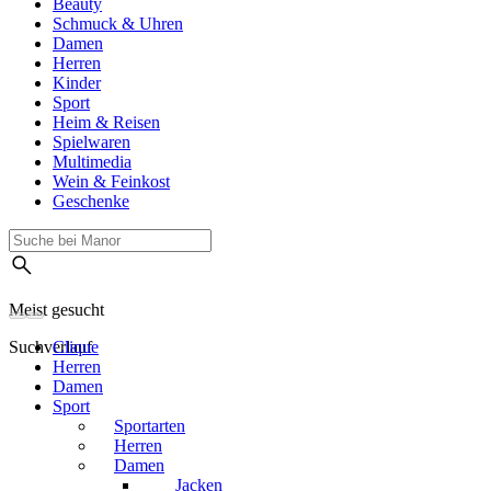
Beauty
Schmuck & Uhren
Damen
Herren
Kinder
Sport
Heim & Reisen
Spielwaren
Multimedia
Wein & Feinkost
Geschenke
Meist gesucht
Suchverlauf
Clique
Herren
Damen
Sport
Sportarten
Herren
Damen
Jacken