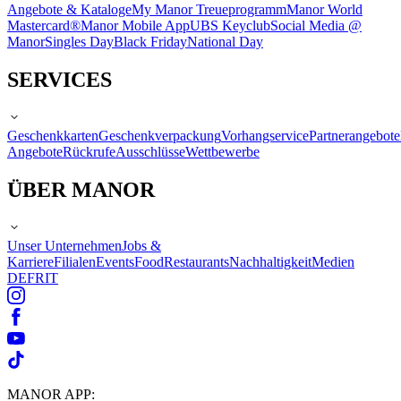
Angebote & Kataloge
My Manor Treueprogramm
Manor World
Mastercard®
Manor Mobile App
UBS Keyclub
Social Media @
Manor
Singles Day
Black Friday
National Day
SERVICES
Geschenkkarten
Geschenkverpackung
Vorhangservice
Partnerangebote
Angebote
Rückrufe
Ausschlüsse
Wettbewerbe
ÜBER MANOR
Unser Unternehmen
Jobs &
Karriere
Filialen
Events
Food
Restaurants
Nachhaltigkeit
Medien
DE
FR
IT
MANOR APP: