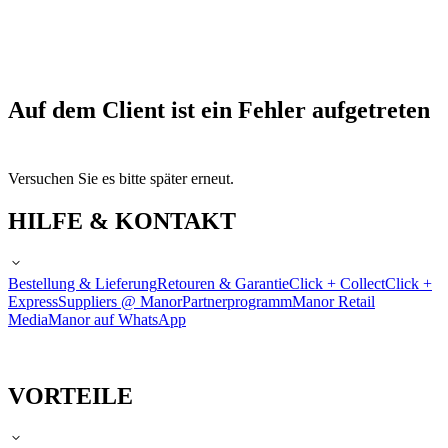
Auf dem Client ist ein Fehler aufgetreten
Versuchen Sie es bitte später erneut.
HILFE & KONTAKT
Bestellung & Lieferung
Retouren & Garantie
Click + Collect
Click +
Express
Suppliers @ Manor
Partnerprogramm
Manor Retail
Media
Manor auf WhatsApp
VORTEILE