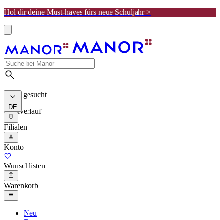
Hol dir deine Must-haves fürs neue Schuljahr >
Meist gesucht
DE
Suchverlauf
Filialen
Konto
Wunschlisten
Warenkorb
Neu