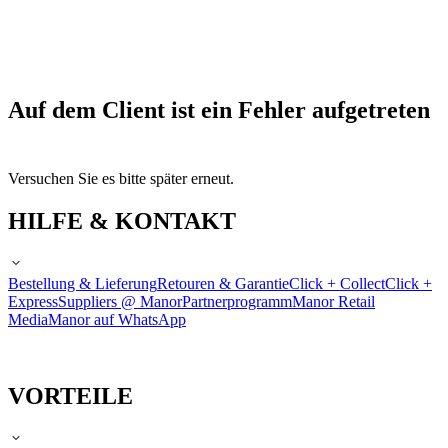
Auf dem Client ist ein Fehler aufgetreten
Versuchen Sie es bitte später erneut.
HILFE & KONTAKT
Bestellung & Lieferung
Retouren & Garantie
Click + Collect
Click +
Express
Suppliers @ Manor
Partnerprogramm
Manor Retail
Media
Manor auf WhatsApp
VORTEILE