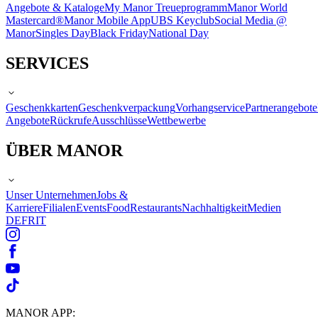
Angebote & Kataloge
My Manor Treueprogramm
Manor World
Mastercard®
Manor Mobile App
UBS Keyclub
Social Media @
Manor
Singles Day
Black Friday
National Day
SERVICES
Geschenkkarten
Geschenkverpackung
Vorhangservice
Partnerangebote
Angebote
Rückrufe
Ausschlüsse
Wettbewerbe
ÜBER MANOR
Unser Unternehmen
Jobs &
Karriere
Filialen
Events
Food
Restaurants
Nachhaltigkeit
Medien
DE
FR
IT
MANOR APP: