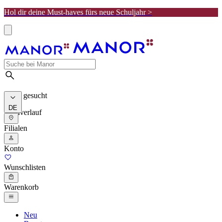
Hol dir deine Must-haves fürs neue Schuljahr >
Meist gesucht
DE
Suchverlauf
Filialen
Konto
Wunschlisten
Warenkorb
Neu