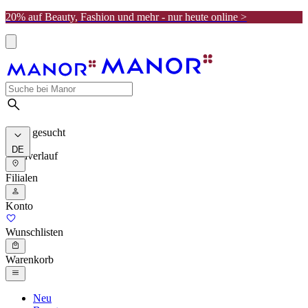
20% auf Beauty, Fashion und mehr - nur heute online >
Meist gesucht
DE
Suchverlauf
Filialen
Konto
Wunschlisten
Warenkorb
Neu