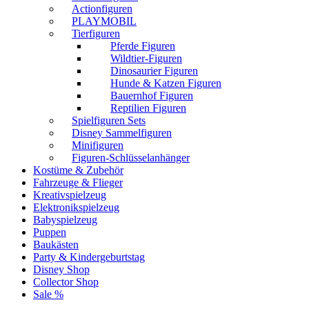
Actionfiguren
PLAYMOBIL
Tierfiguren
Pferde Figuren
Wildtier-Figuren
Dinosaurier Figuren
Hunde & Katzen Figuren
Bauernhof Figuren
Reptilien Figuren
Spielfiguren Sets
Disney Sammelfiguren
Minifiguren
Figuren-Schlüsselanhänger
Kostüme & Zubehör
Fahrzeuge & Flieger
Kreativspielzeug
Elektronikspielzeug
Babyspielzeug
Puppen
Baukästen
Party & Kindergeburtstag
Disney Shop
Collector Shop
Sale %