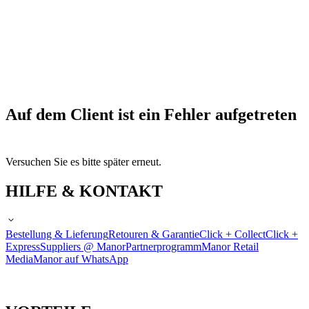
Auf dem Client ist ein Fehler aufgetreten
Versuchen Sie es bitte später erneut.
HILFE & KONTAKT
Bestellung & Lieferung
Retouren & Garantie
Click + Collect
Click +
Express
Suppliers @ Manor
Partnerprogramm
Manor Retail
Media
Manor auf WhatsApp