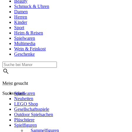
Beauty
Schmuck & Uhren
Damen
Herren
Kinder
Sport
Heim & Reisen
Spielwaren
Multimedia
Wein & Feinkost
Geschenke
Meist gesucht
Suchverlauf
Spielwaren
Neuheiten
LEGO Shop
Gesellschaftsspiele
Outdoor Spielsachen
Plüschtiere
Spielfiguren
Sammelfiguren