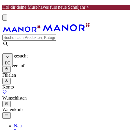
Hol dir deine Must-haves fürs neue Schuljahr >
Meist gesucht
DE
Suchverlauf
Filialen
Konto
Wunschlisten
Warenkorb
Neu