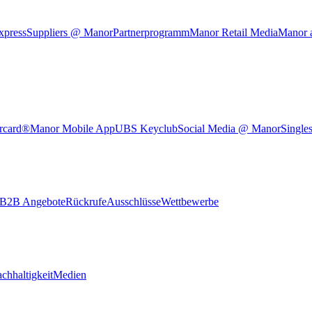
xpress
Suppliers @ Manor
Partnerprogramm
Manor Retail Media
Manor 
rcard®
Manor Mobile App
UBS Keyclub
Social Media @ Manor
Single
B2B Angebote
Rückrufe
Ausschlüsse
Wettbewerbe
chhaltigkeit
Medien