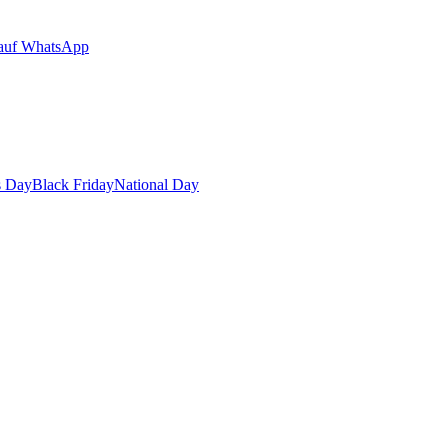
auf WhatsApp
s Day
Black Friday
National Day