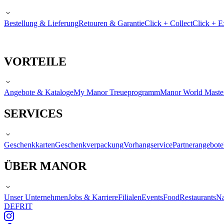
Bestellung & Lieferung
Retouren & Garantie
Click + Collect
Click + E
VORTEILE
Angebote & Kataloge
My Manor Treueprogramm
Manor World Maste
SERVICES
Geschenkkarten
Geschenkverpackung
Vorhangservice
Partnerangebote
ÜBER MANOR
Unser Unternehmen
Jobs & Karriere
Filialen
Events
Food
Restaurants
Na
DE
FR
IT