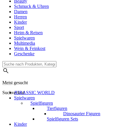
Beauty
Schmuck & Uhren
Damen
Herren
Kinder
Sport
Heim & Reisen
Spielwaren
Multimedia
Wein & Feinkost
Geschenke
Meist gesucht
Suchverlauf
JURASSIC WORLD
Spielwaren
Spielfiguren
Tierfiguren
Dinosaurier Figuren
Spielfiguren Sets
Kinder