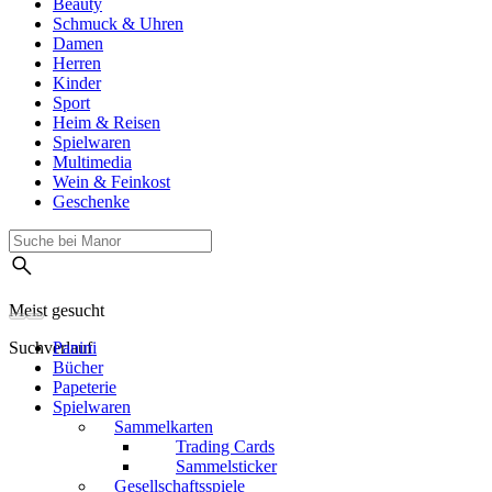
Beauty
Schmuck & Uhren
Damen
Herren
Kinder
Sport
Heim & Reisen
Spielwaren
Multimedia
Wein & Feinkost
Geschenke
Meist gesucht
Suchverlauf
Panini
Bücher
Papeterie
Spielwaren
Sammelkarten
Trading Cards
Sammelsticker
Gesellschaftsspiele