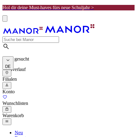
Hol dir deine Must-haves fürs neue Schuljahr >
Meist gesucht
DE
Suchverlauf
Filialen
Konto
Wunschlisten
Warenkorb
Neu