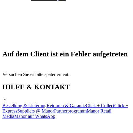
Auf dem Client ist ein Fehler aufgetreten
Versuchen Sie es bitte später erneut.
HILFE & KONTAKT
Bestellung & Lieferung
Retouren & Garantie
Click + Collect
Click +
Express
Suppliers @ Manor
Partnerprogramm
Manor Retail
Media
Manor auf WhatsApp