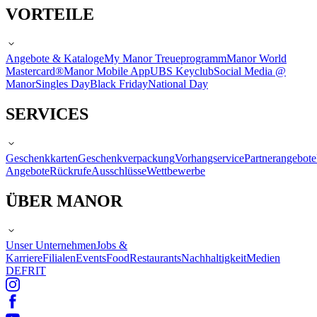
VORTEILE
Angebote & Kataloge
My Manor Treueprogramm
Manor World
Mastercard®
Manor Mobile App
UBS Keyclub
Social Media @
Manor
Singles Day
Black Friday
National Day
SERVICES
Geschenkkarten
Geschenkverpackung
Vorhangservice
Partnerangebote
Angebote
Rückrufe
Ausschlüsse
Wettbewerbe
ÜBER MANOR
Unser Unternehmen
Jobs &
Karriere
Filialen
Events
Food
Restaurants
Nachhaltigkeit
Medien
DE
FR
IT