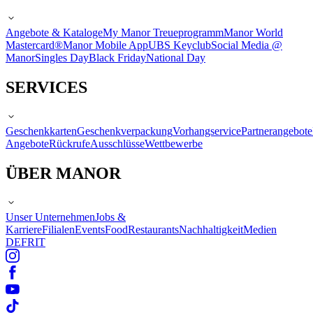
Angebote & Kataloge
My Manor Treueprogramm
Manor World
Mastercard®
Manor Mobile App
UBS Keyclub
Social Media @
Manor
Singles Day
Black Friday
National Day
SERVICES
Geschenkkarten
Geschenkverpackung
Vorhangservice
Partnerangebote
Angebote
Rückrufe
Ausschlüsse
Wettbewerbe
ÜBER MANOR
Unser Unternehmen
Jobs &
Karriere
Filialen
Events
Food
Restaurants
Nachhaltigkeit
Medien
DE
FR
IT