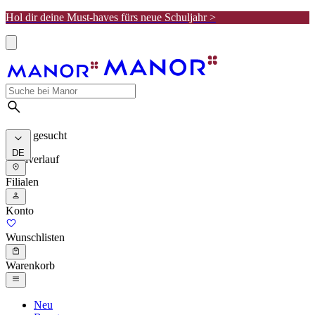
Hol dir deine Must-haves fürs neue Schuljahr >
Meist gesucht
DE
Suchverlauf
Filialen
Konto
Wunschlisten
Warenkorb
Neu