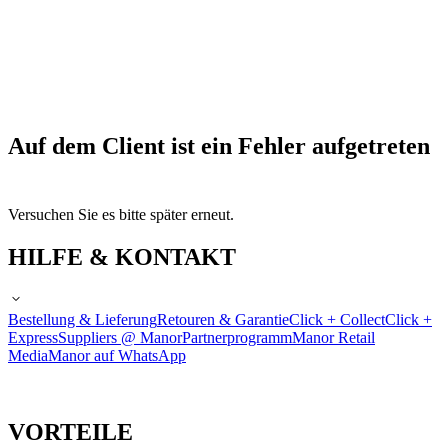
Auf dem Client ist ein Fehler aufgetreten
Versuchen Sie es bitte später erneut.
HILFE & KONTAKT
Bestellung & Lieferung
Retouren & Garantie
Click + Collect
Click +
Express
Suppliers @ Manor
Partnerprogramm
Manor Retail
Media
Manor auf WhatsApp
VORTEILE