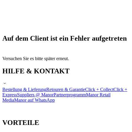
Auf dem Client ist ein Fehler aufgetreten
Versuchen Sie es bitte später erneut.
HILFE & KONTAKT
Bestellung & Lieferung
Retouren & Garantie
Click + Collect
Click +
Express
Suppliers @ Manor
Partnerprogramm
Manor Retail
Media
Manor auf WhatsApp
VORTEILE