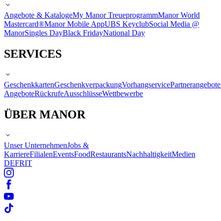
Angebote & Kataloge
My Manor Treueprogramm
Manor World
Mastercard®
Manor Mobile App
UBS Keyclub
Social Media @
Manor
Singles Day
Black Friday
National Day
SERVICES
Geschenkkarten
Geschenkverpackung
Vorhangservice
Partnerangebote
Angebote
Rückrufe
Ausschlüsse
Wettbewerbe
ÜBER MANOR
Unser Unternehmen
Jobs &
Karriere
Filialen
Events
Food
Restaurants
Nachhaltigkeit
Medien
DE
FR
IT