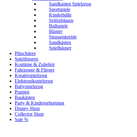
Sandkasten Spielzeug
Sportspiele
Kinderbälle
Seifenblasen
Ballspiele
Blaster
Strassenkreide
Sandkästen
Spielhäuser
Plüschtiere
Spielfiguren
Kostüme & Zubehör
Fahrzeuge & Flieger
Kreativspielzeug
Elektronikspielzeug
Babyspielzeug
Puppen
Baukästen
Party & Kindergeburtstag
Disney Shop
Collector Shop
Sale %