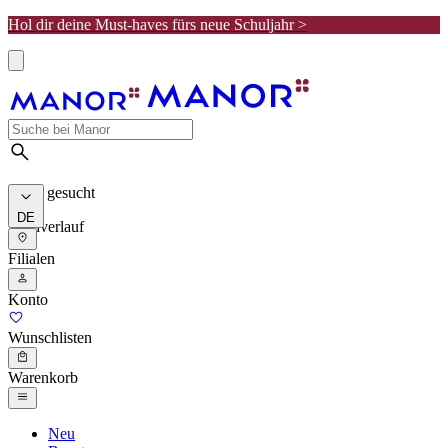
Hol dir deine Must-haves fürs neue Schuljahr >
Meist gesucht
DE
Suchverlauf
Filialen
Konto
Wunschlisten
Warenkorb
Neu