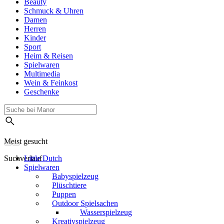
Beauty
Schmuck & Uhren
Damen
Herren
Kinder
Sport
Heim & Reisen
Spielwaren
Multimedia
Wein & Feinkost
Geschenke
Meist gesucht
Suchverlauf
Little Dutch
Spielwaren
Babyspielzeug
Plüschtiere
Puppen
Outdoor Spielsachen
Wasserspielzeug
Kreativspielzeug