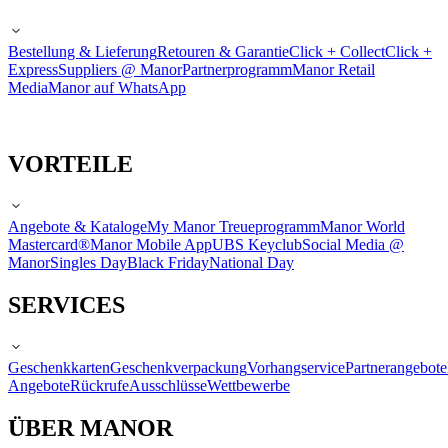
Bestellung & Lieferung
Retouren & Garantie
Click + Collect
Click +
Express
Suppliers @ Manor
Partnerprogramm
Manor Retail
Media
Manor auf WhatsApp
VORTEILE
Angebote & Kataloge
My Manor Treueprogramm
Manor World
Mastercard®
Manor Mobile App
UBS Keyclub
Social Media @
Manor
Singles Day
Black Friday
National Day
SERVICES
Geschenkkarten
Geschenkverpackung
Vorhangservice
Partnerangebote
Angebote
Rückrufe
Ausschlüsse
Wettbewerbe
ÜBER MANOR