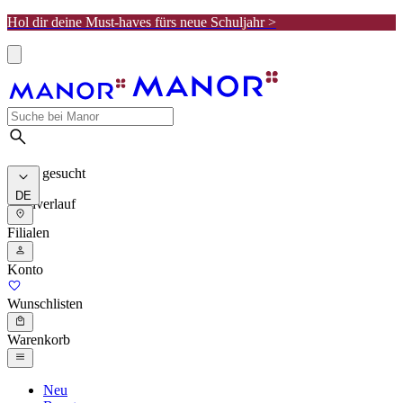
Hol dir deine Must-haves fürs neue Schuljahr >
Meist gesucht
DE
Suchverlauf
Filialen
Konto
Wunschlisten
Warenkorb
Neu