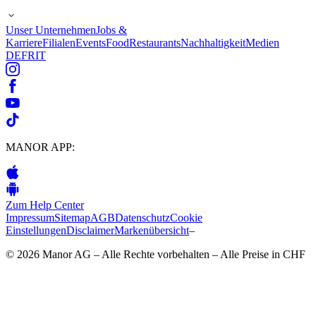
Unser Unternehmen
Jobs &
Karriere
Filialen
Events
Food
Restaurants
Nachhaltigkeit
Medien
DE
FR
IT
MANOR APP:
Zum Help Center
Impressum
Sitemap
AGB
Datenschutz
Cookie
Einstellungen
Disclaimer
Markenübersicht
–
© 2026 Manor AG – Alle Rechte vorbehalten – Alle Preise in CHF