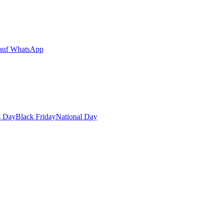
auf WhatsApp
s Day
Black Friday
National Day