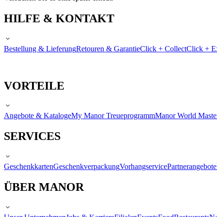
HILFE & KONTAKT
Bestellung & Lieferung
Retouren & Garantie
Click + Collect
Click + E
VORTEILE
Angebote & Kataloge
My Manor Treueprogramm
Manor World Maste
SERVICES
Geschenkkarten
Geschenkverpackung
Vorhangservice
Partnerangebote
ÜBER MANOR