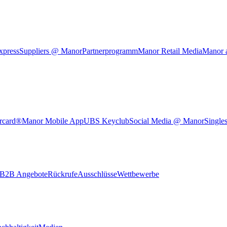
xpress
Suppliers @ Manor
Partnerprogramm
Manor Retail Media
Manor 
rcard®
Manor Mobile App
UBS Keyclub
Social Media @ Manor
Single
B2B Angebote
Rückrufe
Ausschlüsse
Wettbewerbe