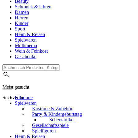
Beauty
Schmuck & Uhren
Damen
Herren
Kinder
Sport
Heim & Reisen
Spielwaren
Multimedia
Wein & Feinkost
Geschenke
Meist gesucht
Suchverlauf
Paladone
Spielwaren
Kostüme & Zubehör
Party & Kindergeburtstag
Scherzartikel
Gesellschaftsspiele
Spielfiguren
Heim & Reisen