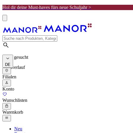
Hol dir deine Must-haves fürs neue Schuljahr >
Meist gesucht
DE
Suchverlauf
Filialen
Konto
Wunschlisten
Warenkorb
Neu