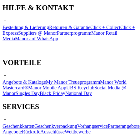
HILFE & KONTAKT
Bestellung & Lieferung
Retouren & Garantie
Click + Collect
Click +
Express
Suppliers @ Manor
Partnerprogramm
Manor Retail
Media
Manor auf WhatsApp
VORTEILE
Angebote & Kataloge
My Manor Treueprogramm
Manor World
Mastercard®
Manor Mobile App
UBS Keyclub
Social Media @
Manor
Singles Day
Black Friday
National Day
SERVICES
Geschenkkarten
Geschenkverpackung
Vorhangservice
Partnerangebote
Angebote
Rückrufe
Ausschlüsse
Wettbewerbe