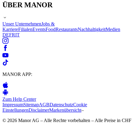
ÜBER MANOR
Unser Unternehmen
Jobs &
Karriere
Filialen
Events
Food
Restaurants
Nachhaltigkeit
Medien
DE
FR
IT
MANOR APP:
Zum Help Center
Impressum
Sitemap
AGB
Datenschutz
Cookie
Einstellungen
Disclaimer
Markenübersicht
–
© 2026 Manor AG – Alle Rechte vorbehalten – Alle Preise in CHF