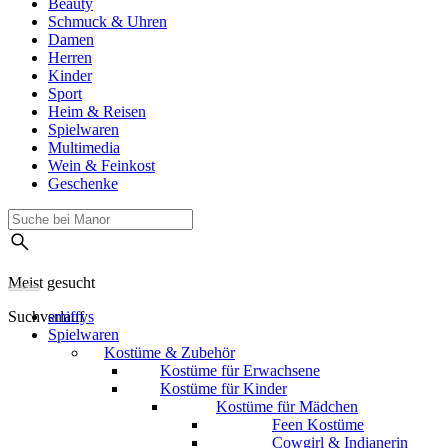
Beauty
Schmuck & Uhren
Damen
Herren
Kinder
Sport
Heim & Reisen
Spielwaren
Multimedia
Wein & Feinkost
Geschenke
Meist gesucht
Suchverlauf
smiffys
Spielwaren
Kostüme & Zubehör
Kostüme für Erwachsene
Kostüme für Kinder
Kostüme für Mädchen
Feen Kostüme
Cowgirl & Indianerin