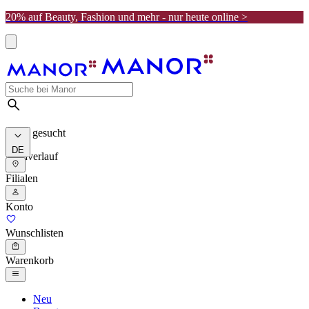
20% auf Beauty, Fashion und mehr - nur heute online >
Meist gesucht
DE
Suchverlauf
Filialen
Konto
Wunschlisten
Warenkorb
Neu