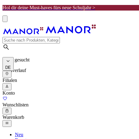
Hol dir deine Must-haves fürs neue Schuljahr >
Meist gesucht
DE
Suchverlauf
Filialen
Konto
Wunschlisten
Warenkorb
Neu