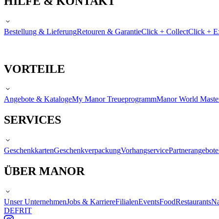
HILFE & KONTAKT
Bestellung & Lieferung
Retouren & Garantie
Click + Collect
Click + E
VORTEILE
Angebote & Kataloge
My Manor Treueprogramm
Manor World Maste
SERVICES
Geschenkkarten
Geschenkverpackung
Vorhangservice
Partnerangebote
ÜBER MANOR
Unser Unternehmen
Jobs & Karriere
Filialen
Events
Food
Restaurants
Na
DE
FR
IT