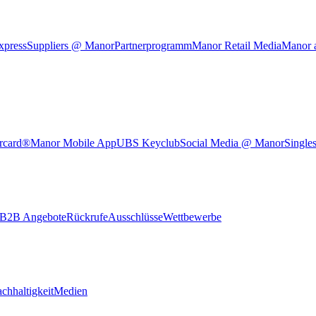
xpress
Suppliers @ Manor
Partnerprogramm
Manor Retail Media
Manor 
rcard®
Manor Mobile App
UBS Keyclub
Social Media @ Manor
Single
B2B Angebote
Rückrufe
Ausschlüsse
Wettbewerbe
chhaltigkeit
Medien