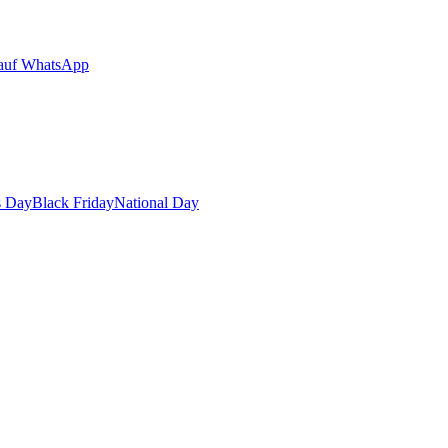
auf WhatsApp
s Day
Black Friday
National Day