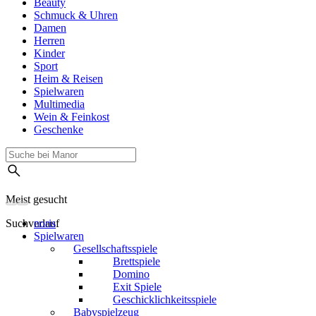
Beauty
Schmuck & Uhren
Damen
Herren
Kinder
Sport
Heim & Reisen
Spielwaren
Multimedia
Wein & Feinkost
Geschenke
Meist gesucht
Suchverlauf
noris
Spielwaren
Gesellschaftsspiele
Brettspiele
Domino
Exit Spiele
Geschicklichkeitsspiele
Babyspielzeug