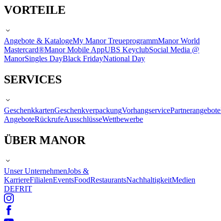
VORTEILE
Angebote & Kataloge
My Manor Treueprogramm
Manor World
Mastercard®
Manor Mobile App
UBS Keyclub
Social Media @
Manor
Singles Day
Black Friday
National Day
SERVICES
Geschenkkarten
Geschenkverpackung
Vorhangservice
Partnerangebote
Angebote
Rückrufe
Ausschlüsse
Wettbewerbe
ÜBER MANOR
Unser Unternehmen
Jobs &
Karriere
Filialen
Events
Food
Restaurants
Nachhaltigkeit
Medien
DE
FR
IT