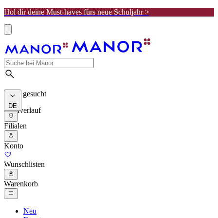
Hol dir deine Must-haves fürs neue Schuljahr >
Meist gesucht
DE
Suchverlauf
Filialen
Konto
Wunschlisten
Warenkorb
Neu