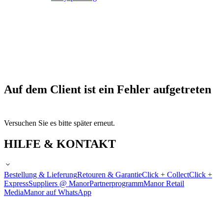
Auf dem Client ist ein Fehler aufgetreten
Versuchen Sie es bitte später erneut.
HILFE & KONTAKT
Bestellung & Lieferung
Retouren & Garantie
Click + Collect
Click +
Express
Suppliers @ Manor
Partnerprogramm
Manor Retail
Media
Manor auf WhatsApp