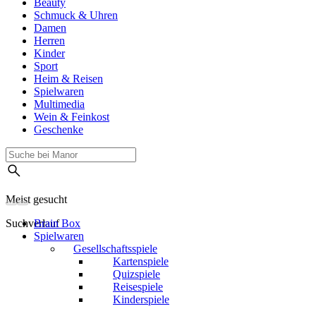
Beauty
Schmuck & Uhren
Damen
Herren
Kinder
Sport
Heim & Reisen
Spielwaren
Multimedia
Wein & Feinkost
Geschenke
Meist gesucht
Suchverlauf
Brain Box
Spielwaren
Gesellschaftsspiele
Kartenspiele
Quizspiele
Reisespiele
Kinderspiele