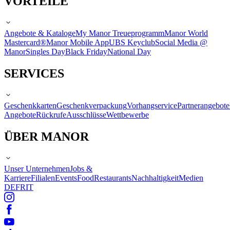
VORTEILE
Angebote & Kataloge
My Manor Treueprogramm
Manor World
Mastercard®
Manor Mobile App
UBS Keyclub
Social Media @
Manor
Singles Day
Black Friday
National Day
SERVICES
Geschenkkarten
Geschenkverpackung
Vorhangservice
Partnerangebote
Angebote
Rückrufe
Ausschlüsse
Wettbewerbe
ÜBER MANOR
Unser Unternehmen
Jobs &
Karriere
Filialen
Events
Food
Restaurants
Nachhaltigkeit
Medien
DE
FR
IT