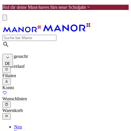
Hol dir deine Must-haves fürs neue Schuljahr >
Meist gesucht
DE
Suchverlauf
Filialen
Konto
Wunschlisten
Warenkorb
Neu