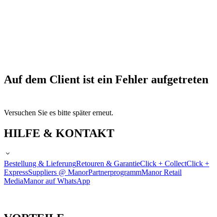
Auf dem Client ist ein Fehler aufgetreten
Versuchen Sie es bitte später erneut.
HILFE & KONTAKT
Bestellung & Lieferung
Retouren & Garantie
Click + Collect
Click +
Express
Suppliers @ Manor
Partnerprogramm
Manor Retail
Media
Manor auf WhatsApp