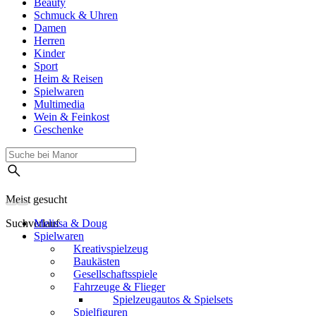
Beauty
Schmuck & Uhren
Damen
Herren
Kinder
Sport
Heim & Reisen
Spielwaren
Multimedia
Wein & Feinkost
Geschenke
Meist gesucht
Suchverlauf
Melissa & Doug
Spielwaren
Kreativspielzeug
Baukästen
Gesellschaftsspiele
Fahrzeuge & Flieger
Spielzeugautos & Spielsets
Spielfiguren