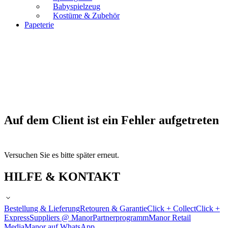
Babyspielzeug
Kostüme & Zubehör
Papeterie
Auf dem Client ist ein Fehler aufgetreten
Versuchen Sie es bitte später erneut.
HILFE & KONTAKT
Bestellung & Lieferung
Retouren & Garantie
Click + Collect
Click +
Express
Suppliers @ Manor
Partnerprogramm
Manor Retail
Media
Manor auf WhatsApp