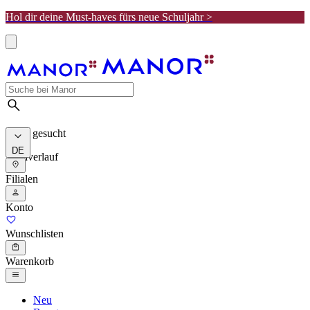
Hol dir deine Must-haves fürs neue Schuljahr >
Meist gesucht
DE
Suchverlauf
Filialen
Konto
Wunschlisten
Warenkorb
Neu