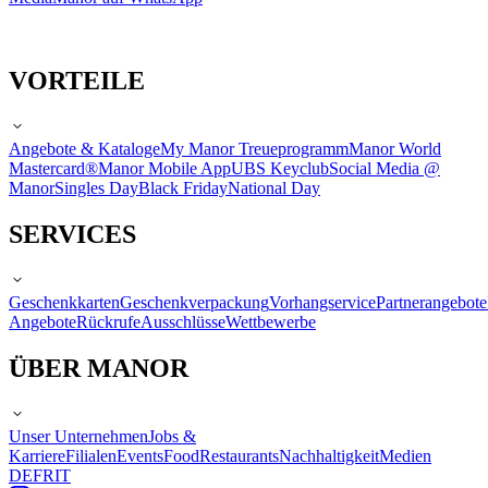
VORTEILE
Angebote & Kataloge
My Manor Treueprogramm
Manor World
Mastercard®
Manor Mobile App
UBS Keyclub
Social Media @
Manor
Singles Day
Black Friday
National Day
SERVICES
Geschenkkarten
Geschenkverpackung
Vorhangservice
Partnerangebote
Angebote
Rückrufe
Ausschlüsse
Wettbewerbe
ÜBER MANOR
Unser Unternehmen
Jobs &
Karriere
Filialen
Events
Food
Restaurants
Nachhaltigkeit
Medien
DE
FR
IT