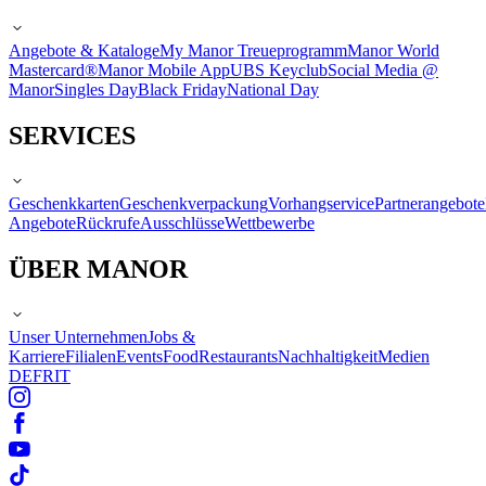
Angebote & Kataloge
My Manor Treueprogramm
Manor World
Mastercard®
Manor Mobile App
UBS Keyclub
Social Media @
Manor
Singles Day
Black Friday
National Day
SERVICES
Geschenkkarten
Geschenkverpackung
Vorhangservice
Partnerangebote
Angebote
Rückrufe
Ausschlüsse
Wettbewerbe
ÜBER MANOR
Unser Unternehmen
Jobs &
Karriere
Filialen
Events
Food
Restaurants
Nachhaltigkeit
Medien
DE
FR
IT