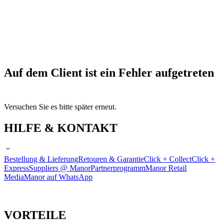
Auf dem Client ist ein Fehler aufgetreten
Versuchen Sie es bitte später erneut.
HILFE & KONTAKT
Bestellung & Lieferung
Retouren & Garantie
Click + Collect
Click +
Express
Suppliers @ Manor
Partnerprogramm
Manor Retail
Media
Manor auf WhatsApp
VORTEILE