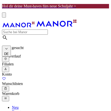
Hol dir deine Must-haves fürs neue Schuljahr >
Meist gesucht
DE
Suchverlauf
Filialen
Konto
Wunschlisten
Warenkorb
Neu