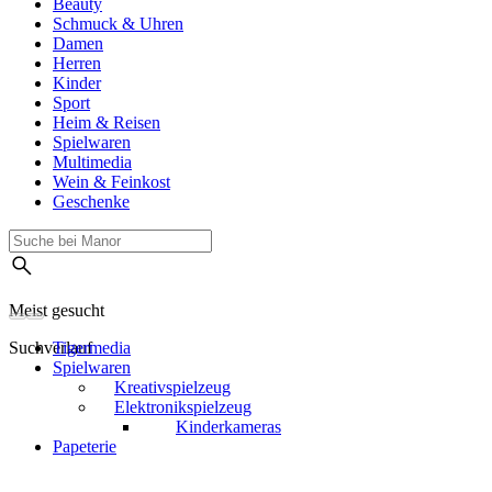
Beauty
Schmuck & Uhren
Damen
Herren
Kinder
Sport
Heim & Reisen
Spielwaren
Multimedia
Wein & Feinkost
Geschenke
Meist gesucht
Suchverlauf
Tigermedia
Spielwaren
Kreativspielzeug
Elektronikspielzeug
Kinderkameras
Papeterie