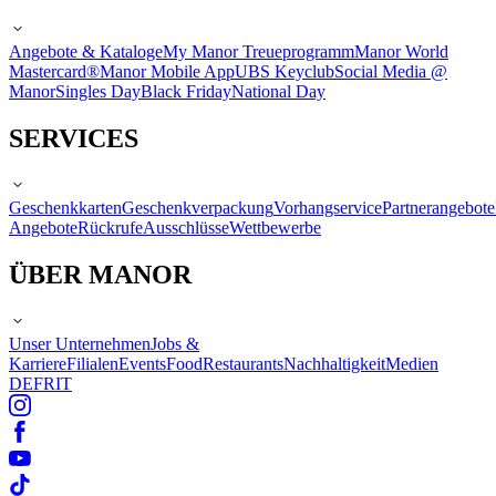
Angebote & Kataloge
My Manor Treueprogramm
Manor World
Mastercard®
Manor Mobile App
UBS Keyclub
Social Media @
Manor
Singles Day
Black Friday
National Day
SERVICES
Geschenkkarten
Geschenkverpackung
Vorhangservice
Partnerangebote
Angebote
Rückrufe
Ausschlüsse
Wettbewerbe
ÜBER MANOR
Unser Unternehmen
Jobs &
Karriere
Filialen
Events
Food
Restaurants
Nachhaltigkeit
Medien
DE
FR
IT