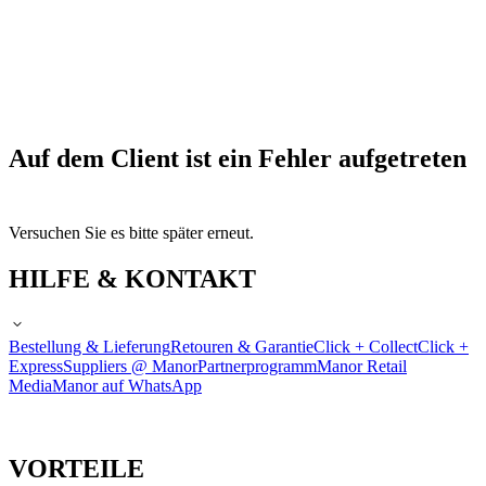
Auf dem Client ist ein Fehler aufgetreten
Versuchen Sie es bitte später erneut.
HILFE & KONTAKT
Bestellung & Lieferung
Retouren & Garantie
Click + Collect
Click +
Express
Suppliers @ Manor
Partnerprogramm
Manor Retail
Media
Manor auf WhatsApp
VORTEILE