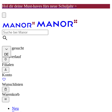
Hol dir deine Must-haves fürs neue Schuljahr >
Meist gesucht
DE
Suchverlauf
Filialen
Konto
Wunschlisten
Warenkorb
Neu