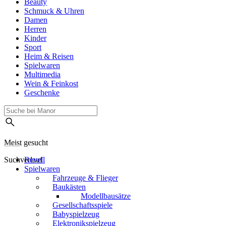
Beauty
Schmuck & Uhren
Damen
Herren
Kinder
Sport
Heim & Reisen
Spielwaren
Multimedia
Wein & Feinkost
Geschenke
Meist gesucht
Suchverlauf
Revell
Spielwaren
Fahrzeuge & Flieger
Baukästen
Modellbausätze
Gesellschaftsspiele
Babyspielzeug
Elektronikspielzeug