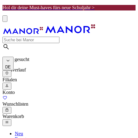
Hol dir deine Must-haves fürs neue Schuljahr >
Meist gesucht
DE
Suchverlauf
Filialen
Konto
Wunschlisten
Warenkorb
Neu