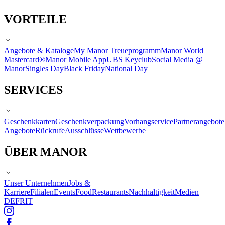
VORTEILE
Angebote & Kataloge
My Manor Treueprogramm
Manor World
Mastercard®
Manor Mobile App
UBS Keyclub
Social Media @
Manor
Singles Day
Black Friday
National Day
SERVICES
Geschenkkarten
Geschenkverpackung
Vorhangservice
Partnerangebote
Angebote
Rückrufe
Ausschlüsse
Wettbewerbe
ÜBER MANOR
Unser Unternehmen
Jobs &
Karriere
Filialen
Events
Food
Restaurants
Nachhaltigkeit
Medien
DE
FR
IT