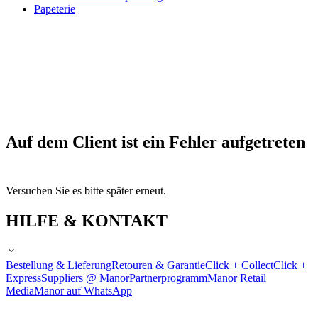
Papeterie
Auf dem Client ist ein Fehler aufgetreten
Versuchen Sie es bitte später erneut.
HILFE & KONTAKT
Bestellung & Lieferung
Retouren & Garantie
Click + Collect
Click +
Express
Suppliers @ Manor
Partnerprogramm
Manor Retail
Media
Manor auf WhatsApp