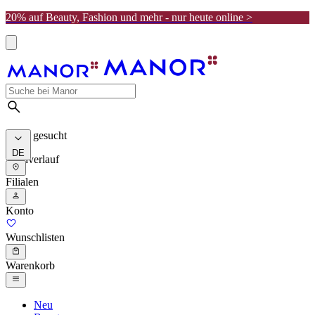
20% auf Beauty, Fashion und mehr - nur heute online >
Meist gesucht
DE
Suchverlauf
Filialen
Konto
Wunschlisten
Warenkorb
Neu