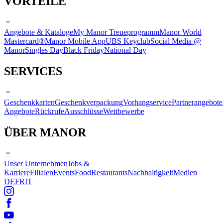
VORTEILE
Angebote & Kataloge
My Manor Treueprogramm
Manor World
Mastercard®
Manor Mobile App
UBS Keyclub
Social Media @
Manor
Singles Day
Black Friday
National Day
SERVICES
Geschenkkarten
Geschenkverpackung
Vorhangservice
Partnerangebote
Angebote
Rückrufe
Ausschlüsse
Wettbewerbe
ÜBER MANOR
Unser Unternehmen
Jobs &
Karriere
Filialen
Events
Food
Restaurants
Nachhaltigkeit
Medien
DE
FR
IT