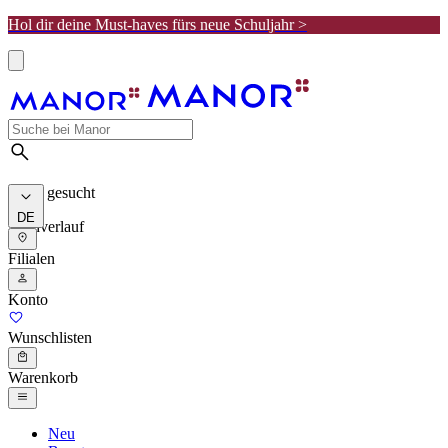
Hol dir deine Must-haves fürs neue Schuljahr >
Meist gesucht
DE
Suchverlauf
Filialen
Konto
Wunschlisten
Warenkorb
Neu