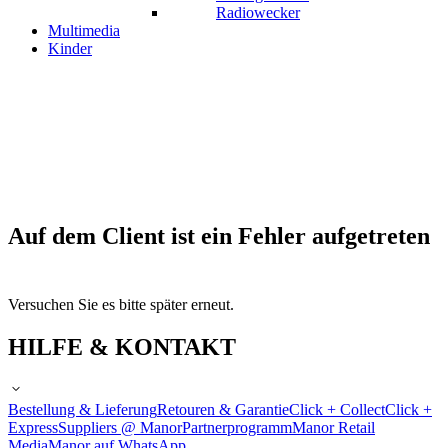
Radiowecker
Multimedia
Kinder
Auf dem Client ist ein Fehler aufgetreten
Versuchen Sie es bitte später erneut.
HILFE & KONTAKT
Bestellung & Lieferung
Retouren & Garantie
Click + Collect
Click +
Express
Suppliers @ Manor
Partnerprogramm
Manor Retail
Media
Manor auf WhatsApp