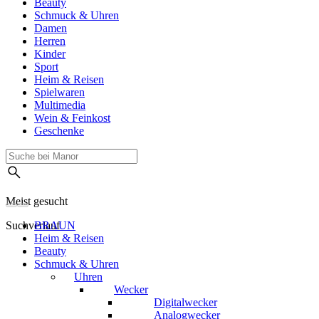
Beauty
Schmuck & Uhren
Damen
Herren
Kinder
Sport
Heim & Reisen
Spielwaren
Multimedia
Wein & Feinkost
Geschenke
Meist gesucht
Suchverlauf
BRAUN
Heim & Reisen
Beauty
Schmuck & Uhren
Uhren
Wecker
Digitalwecker
Analogwecker