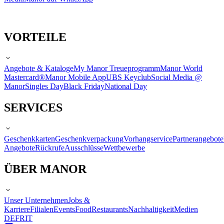
VORTEILE
Angebote & Kataloge
My Manor Treueprogramm
Manor World
Mastercard®
Manor Mobile App
UBS Keyclub
Social Media @
Manor
Singles Day
Black Friday
National Day
SERVICES
Geschenkkarten
Geschenkverpackung
Vorhangservice
Partnerangebote
Angebote
Rückrufe
Ausschlüsse
Wettbewerbe
ÜBER MANOR
Unser Unternehmen
Jobs &
Karriere
Filialen
Events
Food
Restaurants
Nachhaltigkeit
Medien
DE
FR
IT