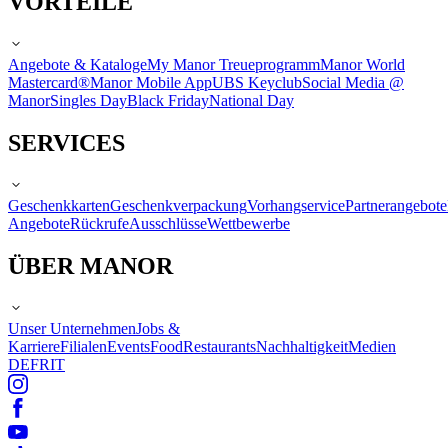
VORTEILE
Angebote & Kataloge
My Manor Treueprogramm
Manor World
Mastercard®
Manor Mobile App
UBS Keyclub
Social Media @
Manor
Singles Day
Black Friday
National Day
SERVICES
Geschenkkarten
Geschenkverpackung
Vorhangservice
Partnerangebote
Angebote
Rückrufe
Ausschlüsse
Wettbewerbe
ÜBER MANOR
Unser Unternehmen
Jobs &
Karriere
Filialen
Events
Food
Restaurants
Nachhaltigkeit
Medien
DE
FR
IT