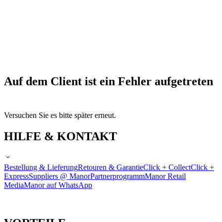
Auf dem Client ist ein Fehler aufgetreten
Versuchen Sie es bitte später erneut.
HILFE & KONTAKT
Bestellung & Lieferung
Retouren & Garantie
Click + Collect
Click +
Express
Suppliers @ Manor
Partnerprogramm
Manor Retail
Media
Manor auf WhatsApp