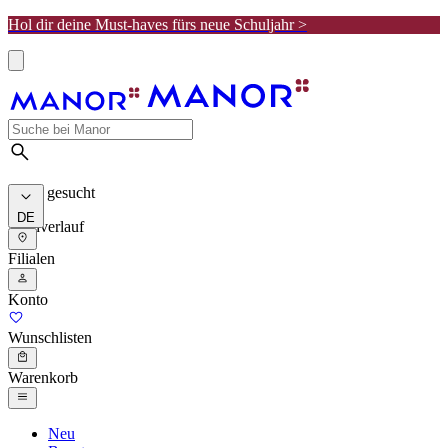
Hol dir deine Must-haves fürs neue Schuljahr >
Meist gesucht
DE
Suchverlauf
Filialen
Konto
Wunschlisten
Warenkorb
Neu