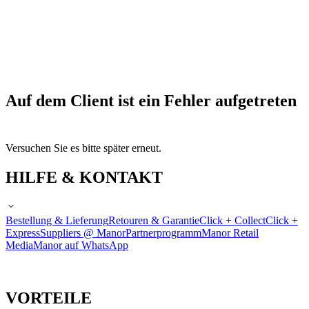
Auf dem Client ist ein Fehler aufgetreten
Versuchen Sie es bitte später erneut.
HILFE & KONTAKT
Bestellung & Lieferung
Retouren & Garantie
Click + Collect
Click +
Express
Suppliers @ Manor
Partnerprogramm
Manor Retail
Media
Manor auf WhatsApp
VORTEILE