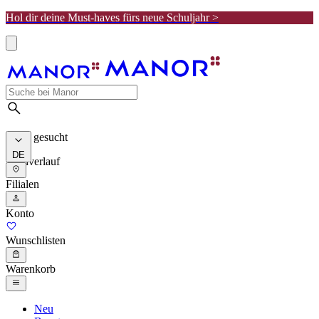
Hol dir deine Must-haves fürs neue Schuljahr >
Meist gesucht
DE
Suchverlauf
Filialen
Konto
Wunschlisten
Warenkorb
Neu