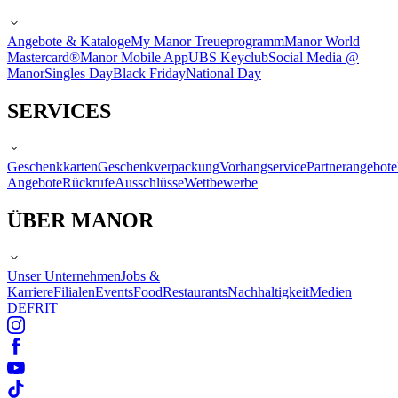
Angebote & Kataloge
My Manor Treueprogramm
Manor World
Mastercard®
Manor Mobile App
UBS Keyclub
Social Media @
Manor
Singles Day
Black Friday
National Day
SERVICES
Geschenkkarten
Geschenkverpackung
Vorhangservice
Partnerangebote
Angebote
Rückrufe
Ausschlüsse
Wettbewerbe
ÜBER MANOR
Unser Unternehmen
Jobs &
Karriere
Filialen
Events
Food
Restaurants
Nachhaltigkeit
Medien
DE
FR
IT