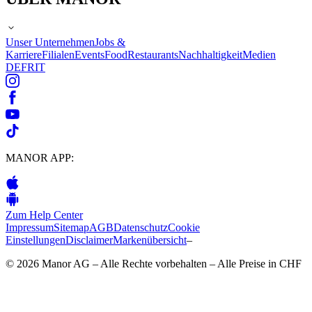
Unser Unternehmen
Jobs &
Karriere
Filialen
Events
Food
Restaurants
Nachhaltigkeit
Medien
DE
FR
IT
MANOR APP:
Zum Help Center
Impressum
Sitemap
AGB
Datenschutz
Cookie
Einstellungen
Disclaimer
Markenübersicht
–
© 2026 Manor AG – Alle Rechte vorbehalten – Alle Preise in CHF