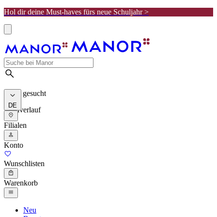
Hol dir deine Must-haves fürs neue Schuljahr >
Meist gesucht
DE
Suchverlauf
Filialen
Konto
Wunschlisten
Warenkorb
Neu