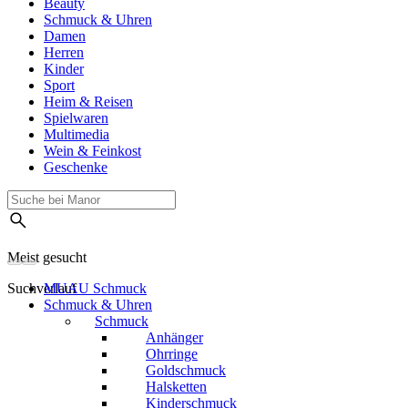
Beauty
Schmuck & Uhren
Damen
Herren
Kinder
Sport
Heim & Reisen
Spielwaren
Multimedia
Wein & Feinkost
Geschenke
Meist gesucht
Suchverlauf
MUAU Schmuck
Schmuck & Uhren
Schmuck
Anhänger
Ohrringe
Goldschmuck
Halsketten
Kinderschmuck