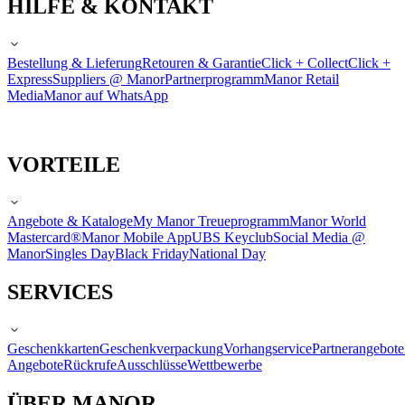
HILFE & KONTAKT
Bestellung & Lieferung
Retouren & Garantie
Click + Collect
Click +
Express
Suppliers @ Manor
Partnerprogramm
Manor Retail
Media
Manor auf WhatsApp
VORTEILE
Angebote & Kataloge
My Manor Treueprogramm
Manor World
Mastercard®
Manor Mobile App
UBS Keyclub
Social Media @
Manor
Singles Day
Black Friday
National Day
SERVICES
Geschenkkarten
Geschenkverpackung
Vorhangservice
Partnerangebote
Angebote
Rückrufe
Ausschlüsse
Wettbewerbe
ÜBER MANOR