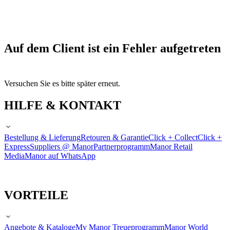
Auf dem Client ist ein Fehler aufgetreten
Versuchen Sie es bitte später erneut.
HILFE & KONTAKT
Bestellung & Lieferung
Retouren & Garantie
Click + Collect
Click +
Express
Suppliers @ Manor
Partnerprogramm
Manor Retail
Media
Manor auf WhatsApp
VORTEILE
Angebote & Kataloge
My Manor Treueprogramm
Manor World