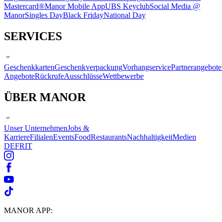
Mastercard®
Manor Mobile App
UBS Keyclub
Social Media @
Manor
Singles Day
Black Friday
National Day
SERVICES
Geschenkkarten
Geschenkverpackung
Vorhangservice
Partnerangebote
Angebote
Rückrufe
Ausschlüsse
Wettbewerbe
ÜBER MANOR
Unser Unternehmen
Jobs &
Karriere
Filialen
Events
Food
Restaurants
Nachhaltigkeit
Medien
DE
FR
IT
MANOR APP: