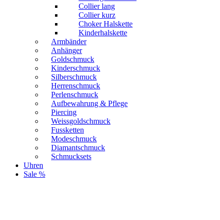
Collier lang
Collier kurz
Choker Halskette
Kinderhalskette
Armbänder
Anhänger
Goldschmuck
Kinderschmuck
Silberschmuck
Herrenschmuck
Perlenschmuck
Aufbewahrung & Pflege
Piercing
Weissgoldschmuck
Fussketten
Modeschmuck
Diamantschmuck
Schmucksets
Uhren
Sale %