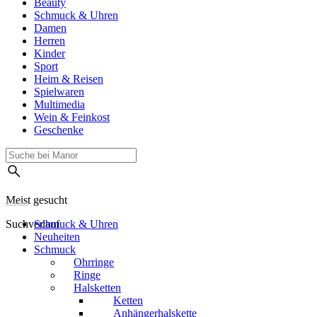
Beauty
Schmuck & Uhren
Damen
Herren
Kinder
Sport
Heim & Reisen
Spielwaren
Multimedia
Wein & Feinkost
Geschenke
Meist gesucht
Suchverlauf
Schmuck & Uhren
Neuheiten
Schmuck
Ohrringe
Ringe
Halsketten
Ketten
Anhängerhalskette