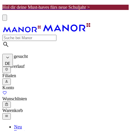
Hol dir deine Must-haves fürs neue Schuljahr >
Meist gesucht
DE
Suchverlauf
Filialen
Konto
Wunschlisten
Warenkorb
Neu