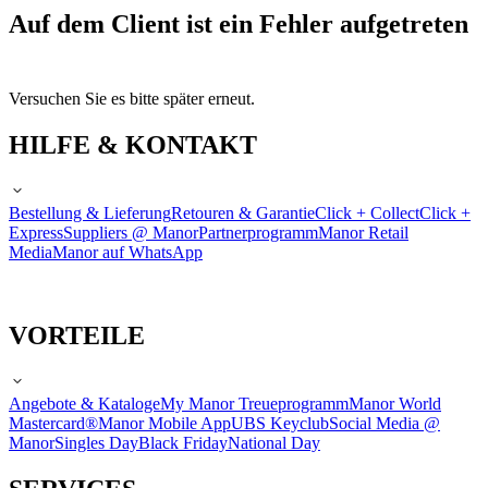
Auf dem Client ist ein Fehler aufgetreten
Versuchen Sie es bitte später erneut.
HILFE & KONTAKT
Bestellung & Lieferung
Retouren & Garantie
Click + Collect
Click +
Express
Suppliers @ Manor
Partnerprogramm
Manor Retail
Media
Manor auf WhatsApp
VORTEILE
Angebote & Kataloge
My Manor Treueprogramm
Manor World
Mastercard®
Manor Mobile App
UBS Keyclub
Social Media @
Manor
Singles Day
Black Friday
National Day