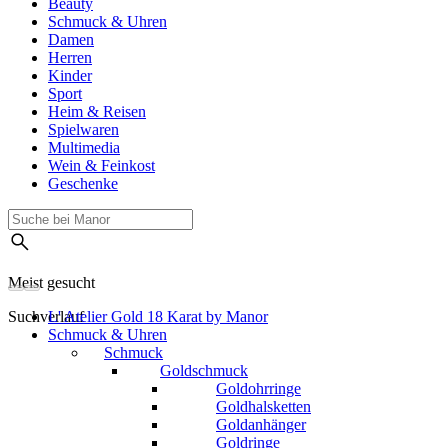
Beauty
Schmuck & Uhren
Damen
Herren
Kinder
Sport
Heim & Reisen
Spielwaren
Multimedia
Wein & Feinkost
Geschenke
Meist gesucht
Suchverlauf
L' Atelier Gold 18 Karat by Manor
Schmuck & Uhren
Schmuck
Goldschmuck
Goldohrringe
Goldhalsketten
Goldanhänger
Goldringe