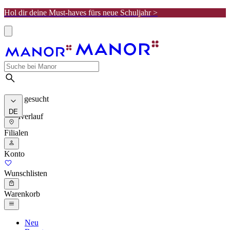
Hol dir deine Must-haves fürs neue Schuljahr >
Meist gesucht
DE
Suchverlauf
Filialen
Konto
Wunschlisten
Warenkorb
Neu