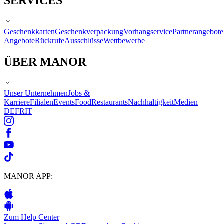
SERVICES
Geschenkkarten
Geschenkverpackung
Vorhangservice
Partnerangebote
Angebote
Rückrufe
Ausschlüsse
Wettbewerbe
ÜBER MANOR
Unser Unternehmen
Jobs &
Karriere
Filialen
Events
Food
Restaurants
Nachhaltigkeit
Medien
DE
FR
IT
MANOR APP:
Zum Help Center