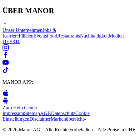
ÜBER MANOR
Unser Unternehmen
Jobs &
Karriere
Filialen
Events
Food
Restaurants
Nachhaltigkeit
Medien
DE
FR
IT
MANOR APP:
Zum Help Center
Impressum
Sitemap
AGB
Datenschutz
Cookie
Einstellungen
Disclaimer
Markenübersicht
–
© 2026 Manor AG – Alle Rechte vorbehalten – Alle Preise in CHF