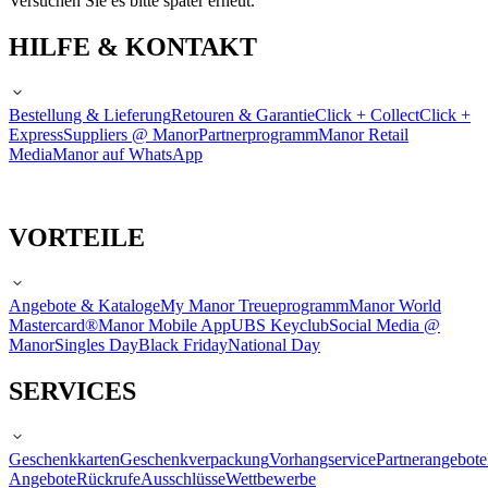
Versuchen Sie es bitte später erneut.
HILFE & KONTAKT
Bestellung & Lieferung
Retouren & Garantie
Click + Collect
Click +
Express
Suppliers @ Manor
Partnerprogramm
Manor Retail
Media
Manor auf WhatsApp
VORTEILE
Angebote & Kataloge
My Manor Treueprogramm
Manor World
Mastercard®
Manor Mobile App
UBS Keyclub
Social Media @
Manor
Singles Day
Black Friday
National Day
SERVICES
Geschenkkarten
Geschenkverpackung
Vorhangservice
Partnerangebote
Angebote
Rückrufe
Ausschlüsse
Wettbewerbe