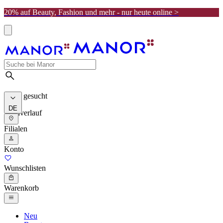
20% auf Beauty, Fashion und mehr - nur heute online >
Meist gesucht
DE
Suchverlauf
Filialen
Konto
Wunschlisten
Warenkorb
Neu