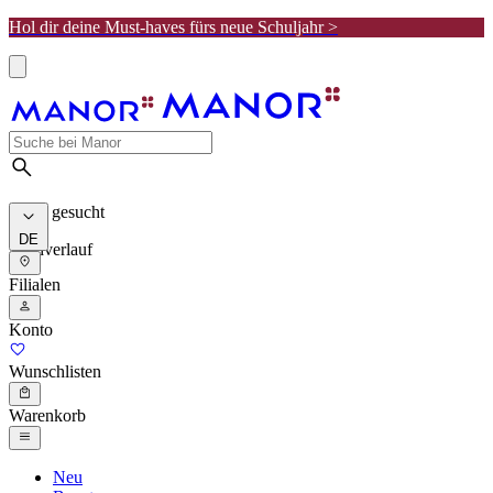
Hol dir deine Must-haves fürs neue Schuljahr >
Meist gesucht
DE
Suchverlauf
Filialen
Konto
Wunschlisten
Warenkorb
Neu