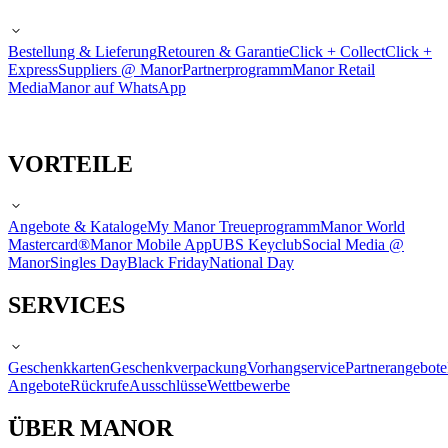
Bestellung & Lieferung
Retouren & Garantie
Click + Collect
Click +
Express
Suppliers @ Manor
Partnerprogramm
Manor Retail
Media
Manor auf WhatsApp
VORTEILE
Angebote & Kataloge
My Manor Treueprogramm
Manor World
Mastercard®
Manor Mobile App
UBS Keyclub
Social Media @
Manor
Singles Day
Black Friday
National Day
SERVICES
Geschenkkarten
Geschenkverpackung
Vorhangservice
Partnerangebote
Angebote
Rückrufe
Ausschlüsse
Wettbewerbe
ÜBER MANOR