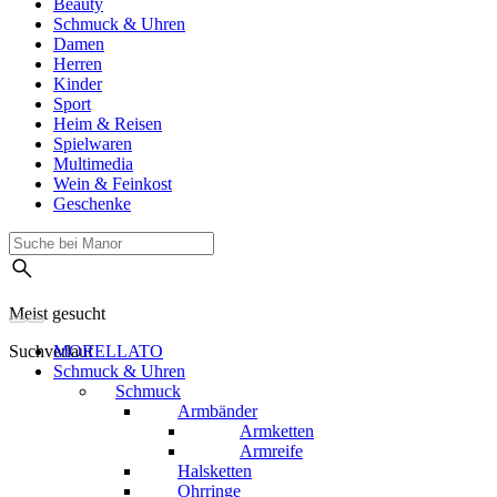
Beauty
Schmuck & Uhren
Damen
Herren
Kinder
Sport
Heim & Reisen
Spielwaren
Multimedia
Wein & Feinkost
Geschenke
Meist gesucht
Suchverlauf
MORELLATO
Schmuck & Uhren
Schmuck
Armbänder
Armketten
Armreife
Halsketten
Ohrringe