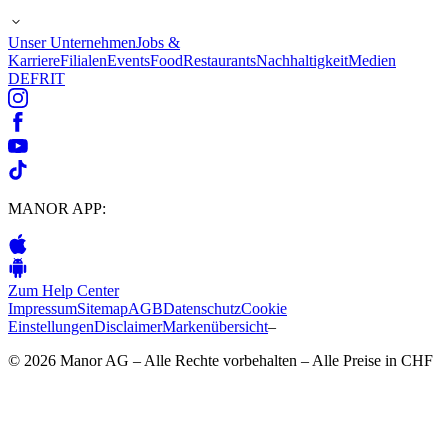
Unser Unternehmen
Jobs &
Karriere
Filialen
Events
Food
Restaurants
Nachhaltigkeit
Medien
DE
FR
IT
MANOR APP:
Zum Help Center
Impressum
Sitemap
AGB
Datenschutz
Cookie
Einstellungen
Disclaimer
Markenübersicht
–
© 2026 Manor AG – Alle Rechte vorbehalten – Alle Preise in CHF