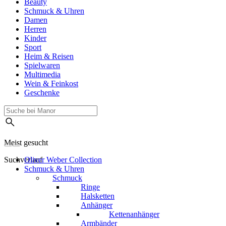
Beauty
Schmuck & Uhren
Damen
Herren
Kinder
Sport
Heim & Reisen
Spielwaren
Multimedia
Wein & Feinkost
Geschenke
Meist gesucht
Suchverlauf
Oliver Weber Collection
Schmuck & Uhren
Schmuck
Ringe
Halsketten
Anhänger
Kettenanhänger
Armbänder