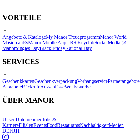
VORTEILE
Angebote & Kataloge
My Manor Treueprogramm
Manor World
Mastercard®
Manor Mobile App
UBS Keyclub
Social Media @
Manor
Singles Day
Black Friday
National Day
SERVICES
Geschenkkarten
Geschenkverpackung
Vorhangservice
Partnerangebote
Angebote
Rückrufe
Ausschlüsse
Wettbewerbe
ÜBER MANOR
Unser Unternehmen
Jobs &
Karriere
Filialen
Events
Food
Restaurants
Nachhaltigkeit
Medien
DE
FR
IT