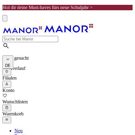
Hol dir deine Must-haves fürs neue Schuljahr >
Meist gesucht
DE
Suchverlauf
Filialen
Konto
Wunschlisten
Warenkorb
Neu