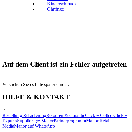
Kinderschmuck
Ohrringe
Auf dem Client ist ein Fehler aufgetreten
Versuchen Sie es bitte später erneut.
HILFE & KONTAKT
Bestellung & Lieferung
Retouren & Garantie
Click + Collect
Click +
Express
Suppliers @ Manor
Partnerprogramm
Manor Retail
Media
Manor auf WhatsApp