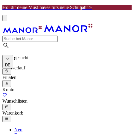
Hol dir deine Must-haves fürs neue Schuljahr >
Meist gesucht
DE
Suchverlauf
Filialen
Konto
Wunschlisten
Warenkorb
Neu