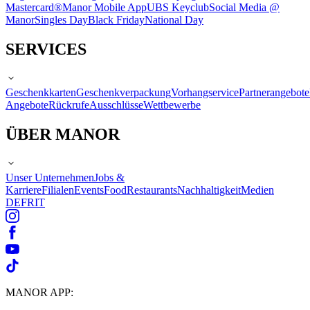
Mastercard®
Manor Mobile App
UBS Keyclub
Social Media @
Manor
Singles Day
Black Friday
National Day
SERVICES
Geschenkkarten
Geschenkverpackung
Vorhangservice
Partnerangebote
Angebote
Rückrufe
Ausschlüsse
Wettbewerbe
ÜBER MANOR
Unser Unternehmen
Jobs &
Karriere
Filialen
Events
Food
Restaurants
Nachhaltigkeit
Medien
DE
FR
IT
MANOR APP: