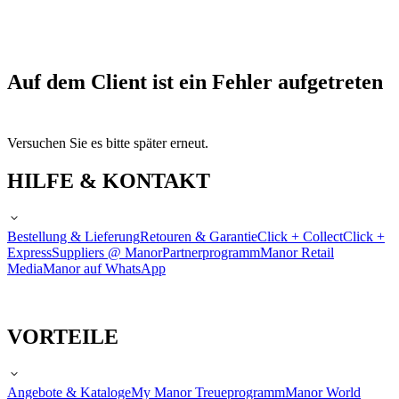
Auf dem Client ist ein Fehler aufgetreten
Versuchen Sie es bitte später erneut.
HILFE & KONTAKT
Bestellung & Lieferung
Retouren & Garantie
Click + Collect
Click +
Express
Suppliers @ Manor
Partnerprogramm
Manor Retail
Media
Manor auf WhatsApp
VORTEILE
Angebote & Kataloge
My Manor Treueprogramm
Manor World