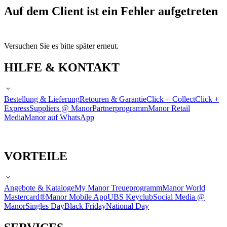
Auf dem Client ist ein Fehler aufgetreten
Versuchen Sie es bitte später erneut.
HILFE & KONTAKT
Bestellung & Lieferung
Retouren & Garantie
Click + Collect
Click +
Express
Suppliers @ Manor
Partnerprogramm
Manor Retail
Media
Manor auf WhatsApp
VORTEILE
Angebote & Kataloge
My Manor Treueprogramm
Manor World
Mastercard®
Manor Mobile App
UBS Keyclub
Social Media @
Manor
Singles Day
Black Friday
National Day