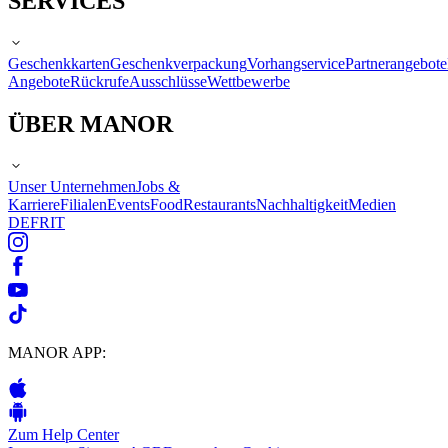
SERVICES
Geschenkkarten
Geschenkverpackung
Vorhangservice
Partnerangebote
Angebote
Rückrufe
Ausschlüsse
Wettbewerbe
ÜBER MANOR
Unser Unternehmen
Jobs &
Karriere
Filialen
Events
Food
Restaurants
Nachhaltigkeit
Medien
DE
FR
IT
MANOR APP:
Zum Help Center