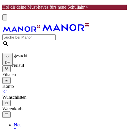
Hol dir deine Must-haves fürs neue Schuljahr >
Meist gesucht
DE
Suchverlauf
Filialen
Konto
Wunschlisten
Warenkorb
Neu