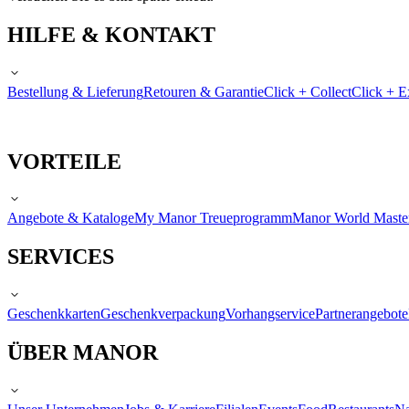
HILFE & KONTAKT
Bestellung & Lieferung
Retouren & Garantie
Click + Collect
Click + E
VORTEILE
Angebote & Kataloge
My Manor Treueprogramm
Manor World Maste
SERVICES
Geschenkkarten
Geschenkverpackung
Vorhangservice
Partnerangebote
ÜBER MANOR