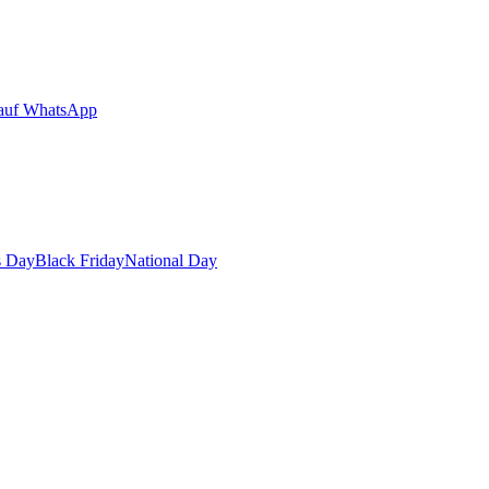
auf WhatsApp
s Day
Black Friday
National Day