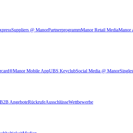
xpress
Suppliers @ Manor
Partnerprogramm
Manor Retail Media
Manor 
rcard®
Manor Mobile App
UBS Keyclub
Social Media @ Manor
Single
B2B Angebote
Rückrufe
Ausschlüsse
Wettbewerbe