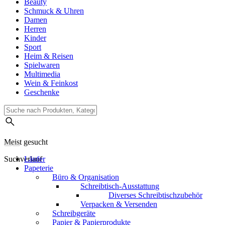
Beauty
Schmuck & Uhren
Damen
Herren
Kinder
Sport
Heim & Reisen
Spielwaren
Multimedia
Wein & Feinkost
Geschenke
Meist gesucht
Suchverlauf
Läufer
Papeterie
Büro & Organisation
Schreibtisch-Ausstattung
Diverses Schreibtischzubehör
Verpacken & Versenden
Schreibgeräte
Papier & Papierprodukte