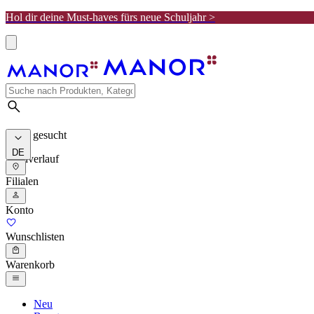
Hol dir deine Must-haves fürs neue Schuljahr >
Meist gesucht
DE
Suchverlauf
Filialen
Konto
Wunschlisten
Warenkorb
Neu