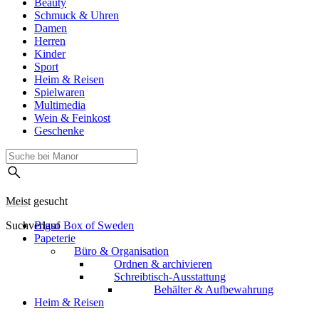
Beauty
Schmuck & Uhren
Damen
Herren
Kinder
Sport
Heim & Reisen
Spielwaren
Multimedia
Wein & Feinkost
Geschenke
Meist gesucht
Suchverlauf
Bigso Box of Sweden
Papeterie
Büro & Organisation
Ordnen & archivieren
Schreibtisch-Ausstattung
Behälter & Aufbewahrung
Heim & Reisen