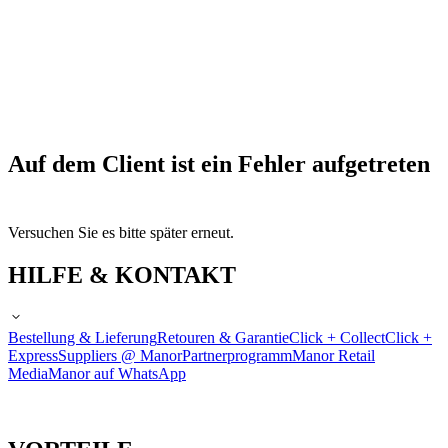
Auf dem Client ist ein Fehler aufgetreten
Versuchen Sie es bitte später erneut.
HILFE & KONTAKT
Bestellung & Lieferung
Retouren & Garantie
Click + Collect
Click +
Express
Suppliers @ Manor
Partnerprogramm
Manor Retail
Media
Manor auf WhatsApp