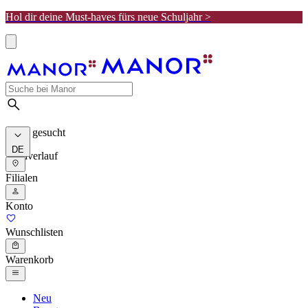
Hol dir deine Must-haves fürs neue Schuljahr >
Meist gesucht
DE
Suchverlauf
Filialen
Konto
Wunschlisten
Warenkorb
Neu