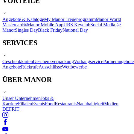
VORTEILE
Angebote & Kataloge
My Manor Treueprogramm
Manor World
Mastercard®
Manor Mobile App
UBS Keyclub
Social Media @
Manor
Singles Day
Black Friday
National Day
SERVICES
Geschenkkarten
Geschenkverpackung
Vorhangservice
Partnerangebote
Angebote
Rückrufe
Ausschlüsse
Wettbewerbe
ÜBER MANOR
Unser Unternehmen
Jobs &
Karriere
Filialen
Events
Food
Restaurants
Nachhaltigkeit
Medien
DE
FR
IT