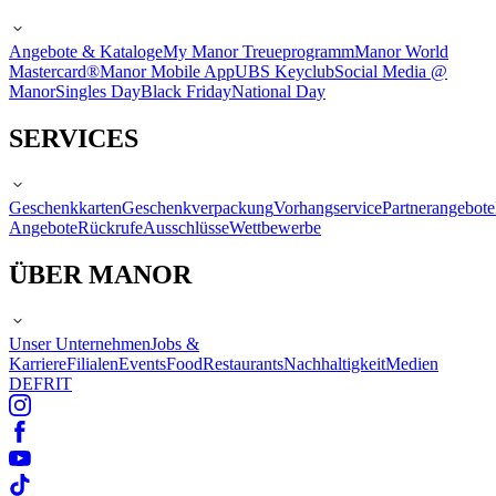
Angebote & Kataloge
My Manor Treueprogramm
Manor World
Mastercard®
Manor Mobile App
UBS Keyclub
Social Media @
Manor
Singles Day
Black Friday
National Day
SERVICES
Geschenkkarten
Geschenkverpackung
Vorhangservice
Partnerangebote
Angebote
Rückrufe
Ausschlüsse
Wettbewerbe
ÜBER MANOR
Unser Unternehmen
Jobs &
Karriere
Filialen
Events
Food
Restaurants
Nachhaltigkeit
Medien
DE
FR
IT