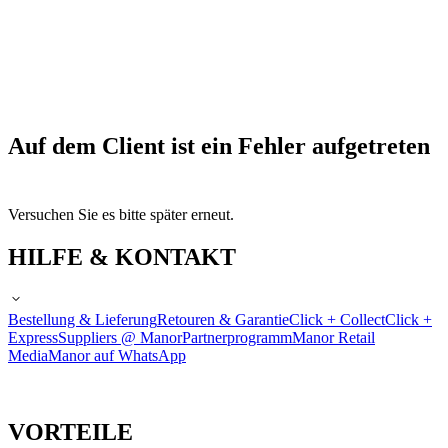
Auf dem Client ist ein Fehler aufgetreten
Versuchen Sie es bitte später erneut.
HILFE & KONTAKT
Bestellung & Lieferung
Retouren & Garantie
Click + Collect
Click +
Express
Suppliers @ Manor
Partnerprogramm
Manor Retail
Media
Manor auf WhatsApp
VORTEILE