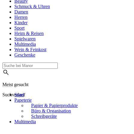
Beauty
Schmuck & Uhren
Damen
Herren
Kinder
Sport
Heim & Reisen
Spielwaren
Multimedia
Wein & Feinkost
Geschenke
Meist gesucht
Suchverlauf
Sigel
Papeterie
Papier & Papierprodukte
Büro & Organisation
Schreibgeräte
Multimedia