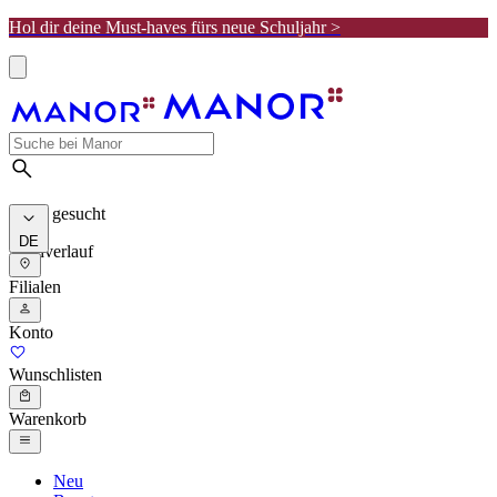
Hol dir deine Must-haves fürs neue Schuljahr >
Meist gesucht
DE
Suchverlauf
Filialen
Konto
Wunschlisten
Warenkorb
Neu