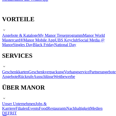
VORTEILE
Angebote & Kataloge
My Manor Treueprogramm
Manor World
Mastercard®
Manor Mobile App
UBS Keyclub
Social Media @
Manor
Singles Day
Black Friday
National Day
SERVICES
Geschenkkarten
Geschenkverpackung
Vorhangservice
Partnerangebote
Angebote
Rückrufe
Ausschlüsse
Wettbewerbe
ÜBER MANOR
Unser Unternehmen
Jobs &
Karriere
Filialen
Events
Food
Restaurants
Nachhaltigkeit
Medien
DE
FR
IT