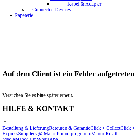
Kabel & Adapter
Connected Devices
Papeterie
Auf dem Client ist ein Fehler aufgetreten
Versuchen Sie es bitte später erneut.
HILFE & KONTAKT
Bestellung & Lieferung
Retouren & Garantie
Click + Collect
Click +
Express
Suppliers @ Manor
Partnerprogramm
Manor Retail
Media
Manor auf WhatsApp