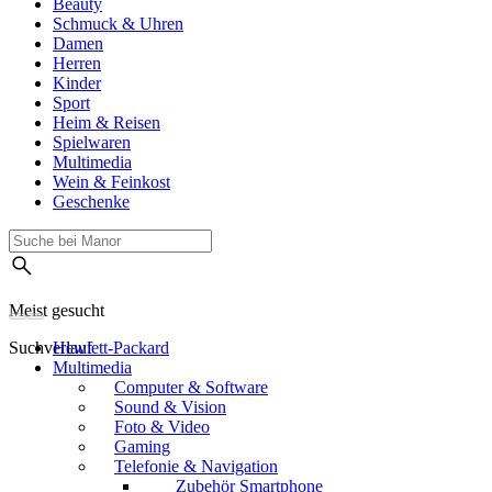
Beauty
Schmuck & Uhren
Damen
Herren
Kinder
Sport
Heim & Reisen
Spielwaren
Multimedia
Wein & Feinkost
Geschenke
Meist gesucht
Suchverlauf
Hewlett-Packard
Multimedia
Computer & Software
Sound & Vision
Foto & Video
Gaming
Telefonie & Navigation
Zubehör Smartphone