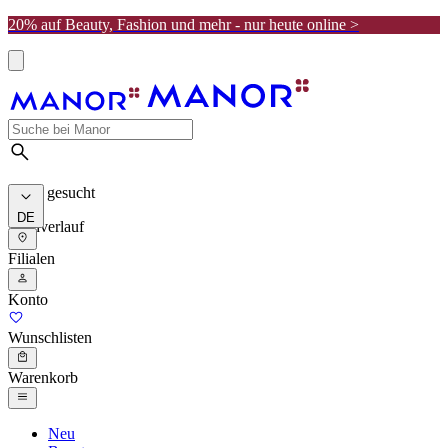
20% auf Beauty, Fashion und mehr - nur heute online >
Meist gesucht
DE
Suchverlauf
Filialen
Konto
Wunschlisten
Warenkorb
Neu