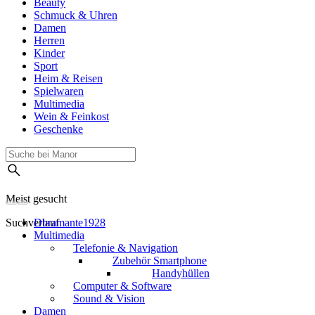
Beauty
Schmuck & Uhren
Damen
Herren
Kinder
Sport
Heim & Reisen
Spielwaren
Multimedia
Wein & Feinkost
Geschenke
Meist gesucht
Suchverlauf
Dbramante1928
Multimedia
Telefonie & Navigation
Zubehör Smartphone
Handyhüllen
Computer & Software
Sound & Vision
Damen