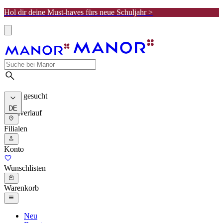
Hol dir deine Must-haves fürs neue Schuljahr >
Meist gesucht
DE
Suchverlauf
Filialen
Konto
Wunschlisten
Warenkorb
Neu