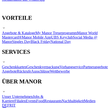
VORTEILE
Angebote & Kataloge
My Manor Treueprogramm
Manor World
Mastercard®
Manor Mobile App
UBS Keyclub
Social Media @
Manor
Singles Day
Black Friday
National Day
SERVICES
Geschenkkarten
Geschenkverpackung
Vorhangservice
Partnerangebote
Angebote
Rückrufe
Ausschlüsse
Wettbewerbe
ÜBER MANOR
Unser Unternehmen
Jobs &
Karriere
Filialen
Events
Food
Restaurants
Nachhaltigkeit
Medien
DE
FR
IT