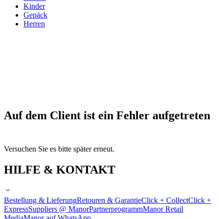
Kinder
Gepäck
Herren
Auf dem Client ist ein Fehler aufgetreten
Versuchen Sie es bitte später erneut.
HILFE & KONTAKT
Bestellung & Lieferung
Retouren & Garantie
Click + Collect
Click +
Express
Suppliers @ Manor
Partnerprogramm
Manor Retail
Media
Manor auf WhatsApp