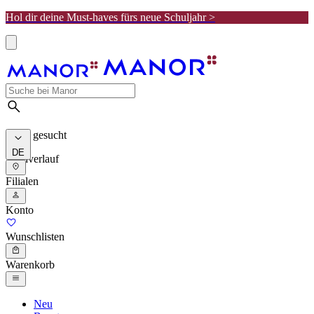
Hol dir deine Must-haves fürs neue Schuljahr >
Meist gesucht
DE
Suchverlauf
Filialen
Konto
Wunschlisten
Warenkorb
Neu