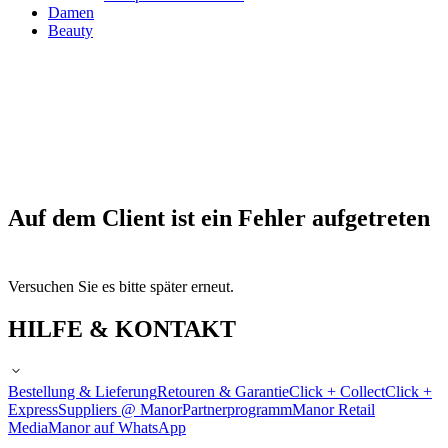
Damen
Beauty
Auf dem Client ist ein Fehler aufgetreten
Versuchen Sie es bitte später erneut.
HILFE & KONTAKT
Bestellung & Lieferung
Retouren & Garantie
Click + Collect
Click +
Express
Suppliers @ Manor
Partnerprogramm
Manor Retail
Media
Manor auf WhatsApp