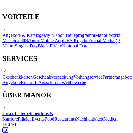
VORTEILE
Angebote & Kataloge
My Manor Treueprogramm
Manor World
Mastercard®
Manor Mobile App
UBS Keyclub
Social Media @
Manor
Singles Day
Black Friday
National Day
SERVICES
Geschenkkarten
Geschenkverpackung
Vorhangservice
Partnerangebote
Angebote
Rückrufe
Ausschlüsse
Wettbewerbe
ÜBER MANOR
Unser Unternehmen
Jobs &
Karriere
Filialen
Events
Food
Restaurants
Nachhaltigkeit
Medien
DE
FR
IT