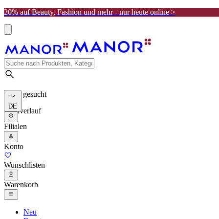
20% auf Beauty, Fashion und mehr - nur heute online >
Meist gesucht
DE
Suchverlauf
Filialen
Konto
Wunschlisten
Warenkorb
Neu