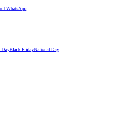
auf WhatsApp
s Day
Black Friday
National Day