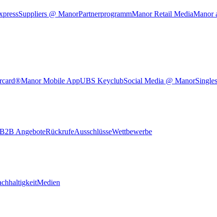
xpress
Suppliers @ Manor
Partnerprogramm
Manor Retail Media
Manor 
rcard®
Manor Mobile App
UBS Keyclub
Social Media @ Manor
Single
B2B Angebote
Rückrufe
Ausschlüsse
Wettbewerbe
chhaltigkeit
Medien