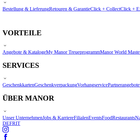
Bestellung & Lieferung
Retouren & Garantie
Click + Collect
Click + E
VORTEILE
Angebote & Kataloge
My Manor Treueprogramm
Manor World Maste
SERVICES
Geschenkkarten
Geschenkverpackung
Vorhangservice
Partnerangebote
ÜBER MANOR
Unser Unternehmen
Jobs & Karriere
Filialen
Events
Food
Restaurants
Na
DE
FR
IT