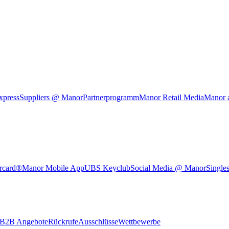
xpress
Suppliers @ Manor
Partnerprogramm
Manor Retail Media
Manor 
rcard®
Manor Mobile App
UBS Keyclub
Social Media @ Manor
Single
B2B Angebote
Rückrufe
Ausschlüsse
Wettbewerbe