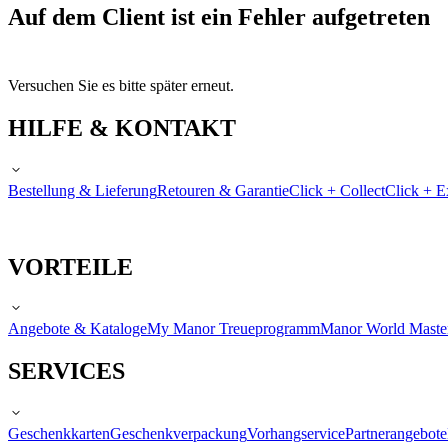
Auf dem Client ist ein Fehler aufgetreten
Versuchen Sie es bitte später erneut.
HILFE & KONTAKT
Bestellung & Lieferung
Retouren & Garantie
Click + Collect
Click + E
VORTEILE
Angebote & Kataloge
My Manor Treueprogramm
Manor World Maste
SERVICES
Geschenkkarten
Geschenkverpackung
Vorhangservice
Partnerangebote