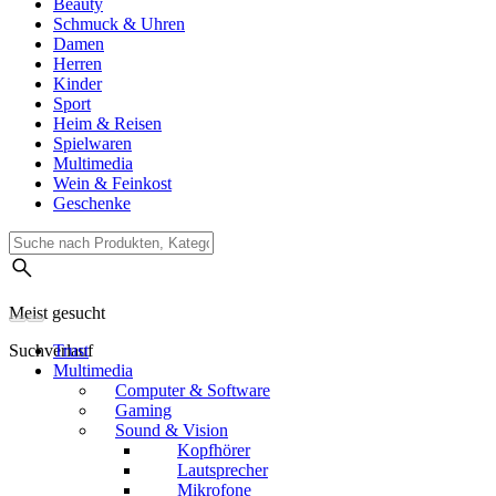
Beauty
Schmuck & Uhren
Damen
Herren
Kinder
Sport
Heim & Reisen
Spielwaren
Multimedia
Wein & Feinkost
Geschenke
Meist gesucht
Suchverlauf
Trust
Multimedia
Computer & Software
Gaming
Sound & Vision
Kopfhörer
Lautsprecher
Mikrofone