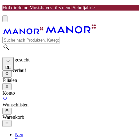
Hol dir deine Must-haves fürs neue Schuljahr >
Meist gesucht
DE
Suchverlauf
Filialen
Konto
Wunschlisten
Warenkorb
Neu