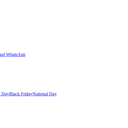
auf WhatsApp
s Day
Black Friday
National Day