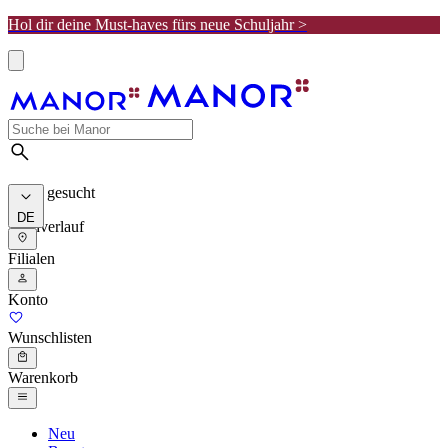
Hol dir deine Must-haves fürs neue Schuljahr >
Meist gesucht
DE
Suchverlauf
Filialen
Konto
Wunschlisten
Warenkorb
Neu