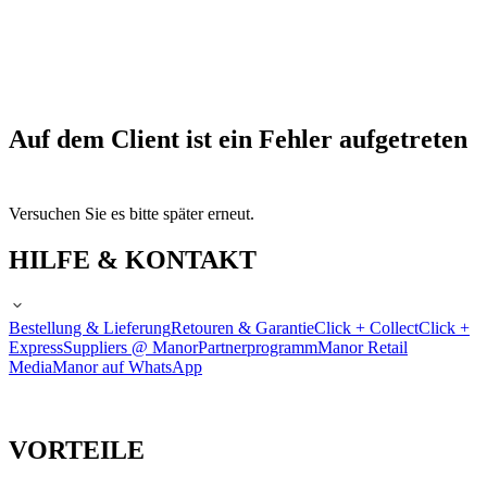
Auf dem Client ist ein Fehler aufgetreten
Versuchen Sie es bitte später erneut.
HILFE & KONTAKT
Bestellung & Lieferung
Retouren & Garantie
Click + Collect
Click +
Express
Suppliers @ Manor
Partnerprogramm
Manor Retail
Media
Manor auf WhatsApp
VORTEILE