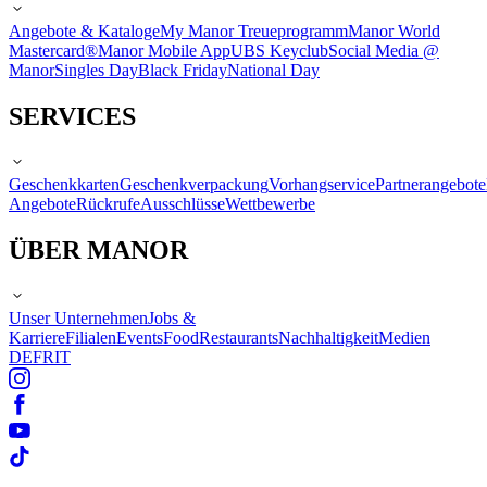
Angebote & Kataloge
My Manor Treueprogramm
Manor World
Mastercard®
Manor Mobile App
UBS Keyclub
Social Media @
Manor
Singles Day
Black Friday
National Day
SERVICES
Geschenkkarten
Geschenkverpackung
Vorhangservice
Partnerangebote
Angebote
Rückrufe
Ausschlüsse
Wettbewerbe
ÜBER MANOR
Unser Unternehmen
Jobs &
Karriere
Filialen
Events
Food
Restaurants
Nachhaltigkeit
Medien
DE
FR
IT