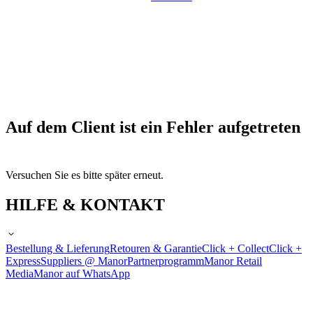
Auf dem Client ist ein Fehler aufgetreten
Versuchen Sie es bitte später erneut.
HILFE & KONTAKT
Bestellung & Lieferung
Retouren & Garantie
Click + Collect
Click +
Express
Suppliers @ Manor
Partnerprogramm
Manor Retail
Media
Manor auf WhatsApp