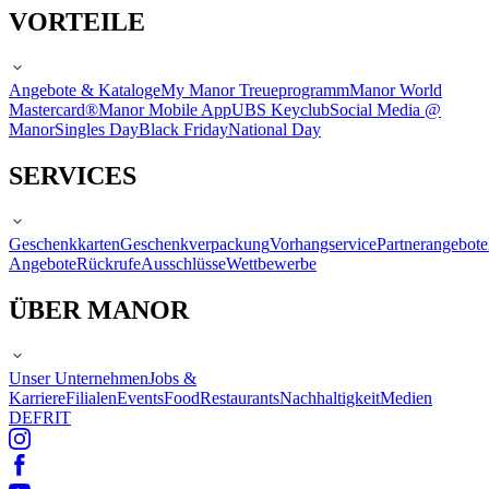
VORTEILE
Angebote & Kataloge
My Manor Treueprogramm
Manor World
Mastercard®
Manor Mobile App
UBS Keyclub
Social Media @
Manor
Singles Day
Black Friday
National Day
SERVICES
Geschenkkarten
Geschenkverpackung
Vorhangservice
Partnerangebote
Angebote
Rückrufe
Ausschlüsse
Wettbewerbe
ÜBER MANOR
Unser Unternehmen
Jobs &
Karriere
Filialen
Events
Food
Restaurants
Nachhaltigkeit
Medien
DE
FR
IT