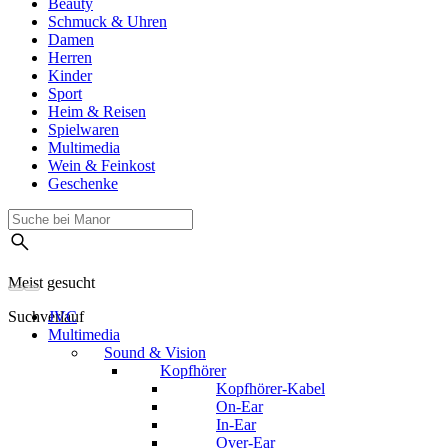
Beauty
Schmuck & Uhren
Damen
Herren
Kinder
Sport
Heim & Reisen
Spielwaren
Multimedia
Wein & Feinkost
Geschenke
Meist gesucht
Suchverlauf
JVC
Multimedia
Sound & Vision
Kopfhörer
Kopfhörer-Kabel
On-Ear
In-Ear
Over-Ear