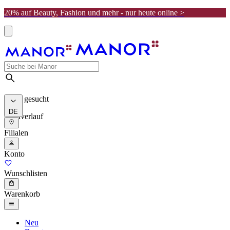
20% auf Beauty, Fashion und mehr - nur heute online >
Meist gesucht
DE
Suchverlauf
Filialen
Konto
Wunschlisten
Warenkorb
Neu