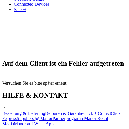
Connected Devices
Sale %
Auf dem Client ist ein Fehler aufgetreten
Versuchen Sie es bitte später erneut.
HILFE & KONTAKT
Bestellung & Lieferung
Retouren & Garantie
Click + Collect
Click +
Express
Suppliers @ Manor
Partnerprogramm
Manor Retail
Media
Manor auf WhatsApp