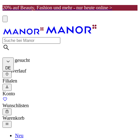
20% auf Beauty, Fashion und mehr - nur heute online >
Meist gesucht
DE
Suchverlauf
Filialen
Konto
Wunschlisten
Warenkorb
Neu