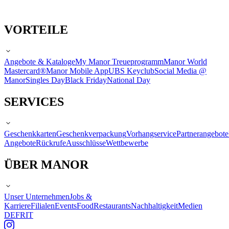
VORTEILE
Angebote & Kataloge
My Manor Treueprogramm
Manor World
Mastercard®
Manor Mobile App
UBS Keyclub
Social Media @
Manor
Singles Day
Black Friday
National Day
SERVICES
Geschenkkarten
Geschenkverpackung
Vorhangservice
Partnerangebote
Angebote
Rückrufe
Ausschlüsse
Wettbewerbe
ÜBER MANOR
Unser Unternehmen
Jobs &
Karriere
Filialen
Events
Food
Restaurants
Nachhaltigkeit
Medien
DE
FR
IT