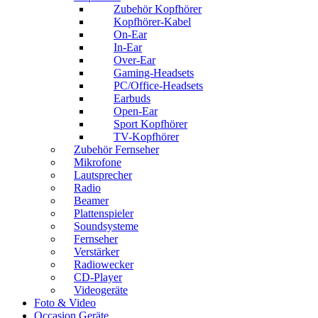
Zubehör Kopfhörer
Kopfhörer-Kabel
On-Ear
In-Ear
Over-Ear
Gaming-Headsets
PC/Office-Headsets
Earbuds
Open-Ear
Sport Kopfhörer
TV-Kopfhörer
Zubehör Fernseher
Mikrofone
Lautsprecher
Radio
Beamer
Plattenspieler
Soundsysteme
Fernseher
Verstärker
Radiowecker
CD-Player
Videogeräte
Foto & Video
Occasion Geräte