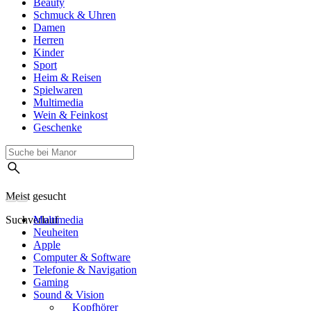
Beauty
Schmuck & Uhren
Damen
Herren
Kinder
Sport
Heim & Reisen
Spielwaren
Multimedia
Wein & Feinkost
Geschenke
Meist gesucht
Suchverlauf
Multimedia
Neuheiten
Apple
Computer & Software
Telefonie & Navigation
Gaming
Sound & Vision
Kopfhörer