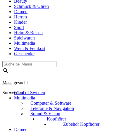
Beauty
Schmuck & Uhren
Damen
Herren
Kinder
Sport
Heim & Reisen
Spielwaren
Multimedia
Wein & Feinkost
Geschenke
Meist gesucht
Suchverlauf
iDeal of Sweden
Multimedia
Computer & Software
Telefonie & Navigation
Sound & Vision
Kopfhörer
Zubehör Kopfhörer
Damen