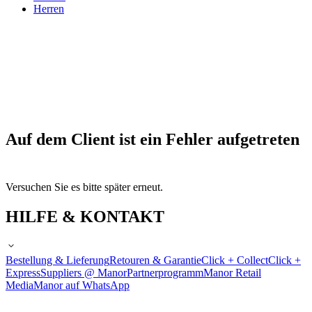
Herren
Auf dem Client ist ein Fehler aufgetreten
Versuchen Sie es bitte später erneut.
HILFE & KONTAKT
Bestellung & Lieferung
Retouren & Garantie
Click + Collect
Click +
Express
Suppliers @ Manor
Partnerprogramm
Manor Retail
Media
Manor auf WhatsApp