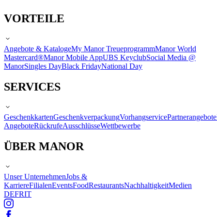
VORTEILE
Angebote & Kataloge
My Manor Treueprogramm
Manor World
Mastercard®
Manor Mobile App
UBS Keyclub
Social Media @
Manor
Singles Day
Black Friday
National Day
SERVICES
Geschenkkarten
Geschenkverpackung
Vorhangservice
Partnerangebote
Angebote
Rückrufe
Ausschlüsse
Wettbewerbe
ÜBER MANOR
Unser Unternehmen
Jobs &
Karriere
Filialen
Events
Food
Restaurants
Nachhaltigkeit
Medien
DE
FR
IT