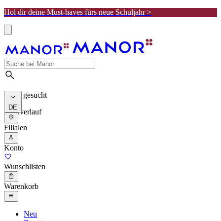
Hol dir deine Must-haves fürs neue Schuljahr >
Meist gesucht
DE
Suchverlauf
Filialen
Konto
Wunschlisten
Warenkorb
Neu