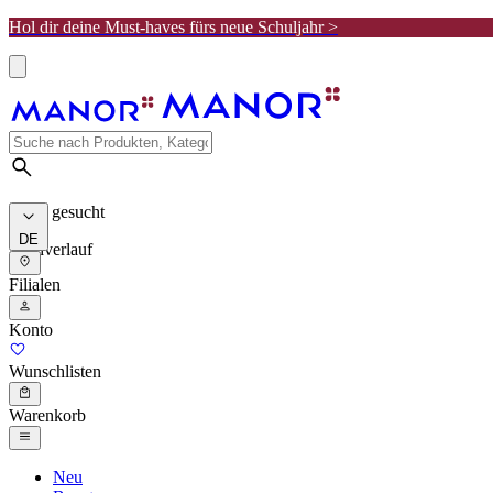
Hol dir deine Must-haves fürs neue Schuljahr >
Meist gesucht
DE
Suchverlauf
Filialen
Konto
Wunschlisten
Warenkorb
Neu