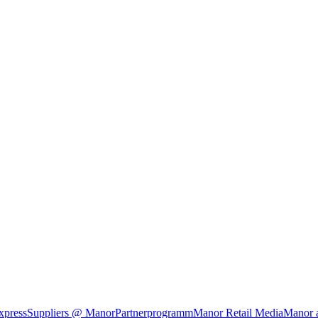
xpress
Suppliers @ Manor
Partnerprogramm
Manor Retail Media
Manor 