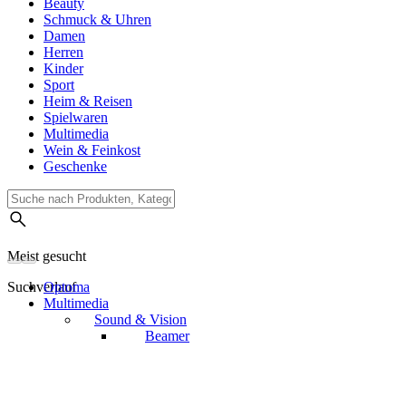
Beauty
Schmuck & Uhren
Damen
Herren
Kinder
Sport
Heim & Reisen
Spielwaren
Multimedia
Wein & Feinkost
Geschenke
Meist gesucht
Suchverlauf
Optoma
Multimedia
Sound & Vision
Beamer