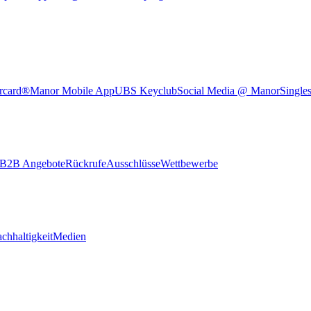
rcard®
Manor Mobile App
UBS Keyclub
Social Media @ Manor
Single
B2B Angebote
Rückrufe
Ausschlüsse
Wettbewerbe
chhaltigkeit
Medien