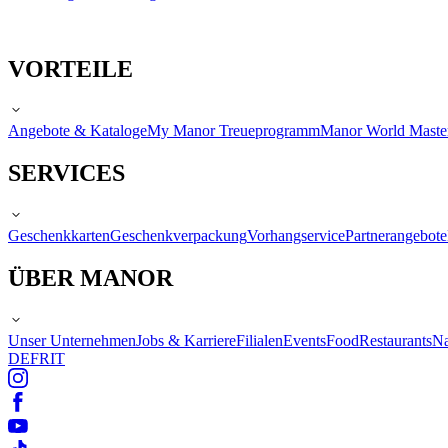
VORTEILE
Angebote & Kataloge
My Manor Treueprogramm
Manor World Maste
SERVICES
Geschenkkarten
Geschenkverpackung
Vorhangservice
Partnerangebote
ÜBER MANOR
Unser Unternehmen
Jobs & Karriere
Filialen
Events
Food
Restaurants
Na
DE
FR
IT