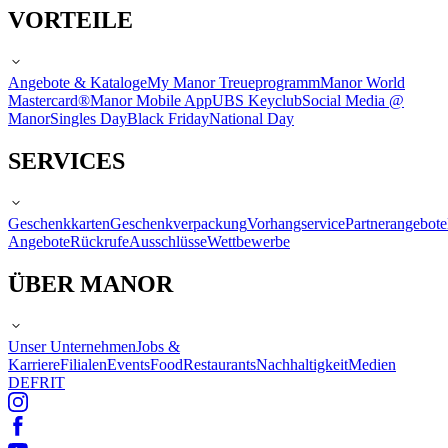
VORTEILE
Angebote & Kataloge
My Manor Treueprogramm
Manor World
Mastercard®
Manor Mobile App
UBS Keyclub
Social Media @
Manor
Singles Day
Black Friday
National Day
SERVICES
Geschenkkarten
Geschenkverpackung
Vorhangservice
Partnerangebote
Angebote
Rückrufe
Ausschlüsse
Wettbewerbe
ÜBER MANOR
Unser Unternehmen
Jobs &
Karriere
Filialen
Events
Food
Restaurants
Nachhaltigkeit
Medien
DE
FR
IT