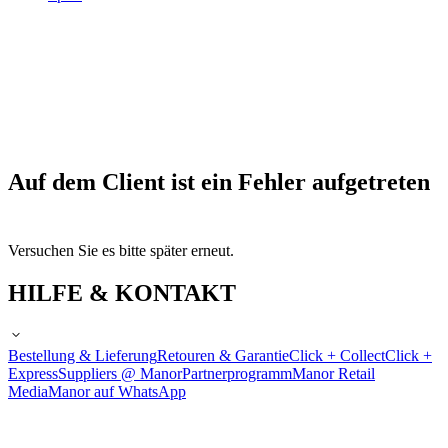
Auf dem Client ist ein Fehler aufgetreten
Versuchen Sie es bitte später erneut.
HILFE & KONTAKT
Bestellung & Lieferung
Retouren & Garantie
Click + Collect
Click +
Express
Suppliers @ Manor
Partnerprogramm
Manor Retail
Media
Manor auf WhatsApp