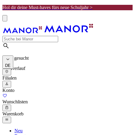
Hol dir deine Must-haves fürs neue Schuljahr >
Meist gesucht
DE
Suchverlauf
Filialen
Konto
Wunschlisten
Warenkorb
Neu