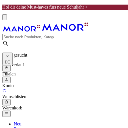
Hol dir deine Must-haves fürs neue Schuljahr >
Meist gesucht
DE
Suchverlauf
Filialen
Konto
Wunschlisten
Warenkorb
Neu