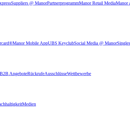
xpress
Suppliers @ Manor
Partnerprogramm
Manor Retail Media
Manor 
rcard®
Manor Mobile App
UBS Keyclub
Social Media @ Manor
Single
B2B Angebote
Rückrufe
Ausschlüsse
Wettbewerbe
chhaltigkeit
Medien