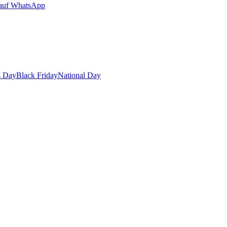
auf WhatsApp
s Day
Black Friday
National Day