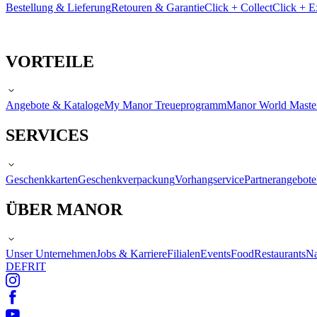
Bestellung & Lieferung
Retouren & Garantie
Click + Collect
Click + E
VORTEILE
Angebote & Kataloge
My Manor Treueprogramm
Manor World Maste
SERVICES
Geschenkkarten
Geschenkverpackung
Vorhangservice
Partnerangebote
ÜBER MANOR
Unser Unternehmen
Jobs & Karriere
Filialen
Events
Food
Restaurants
Na
DE
FR
IT