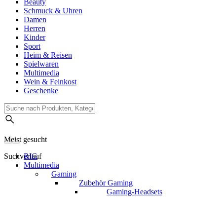
Beauty
Schmuck & Uhren
Damen
Herren
Kinder
Sport
Heim & Reisen
Spielwaren
Multimedia
Wein & Feinkost
Geschenke
Meist gesucht
Suchverlauf
RIG
Multimedia
Gaming
Zubehör Gaming
Gaming-Headsets