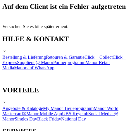
Auf dem Client ist ein Fehler aufgetreten
Versuchen Sie es bitte später erneut.
HILFE & KONTAKT
Bestellung & Lieferung
Retouren & Garantie
Click + Collect
Click +
Express
Suppliers @ Manor
Partnerprogramm
Manor Retail
Media
Manor auf WhatsApp
VORTEILE
Angebote & Kataloge
My Manor Treueprogramm
Manor World
Mastercard®
Manor Mobile App
UBS Keyclub
Social Media @
Manor
Singles Day
Black Friday
National Day