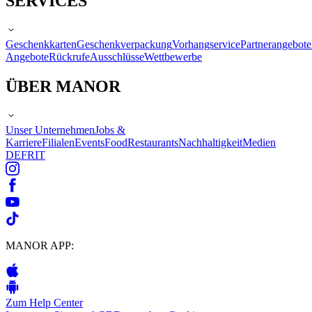
SERVICES
Geschenkkarten
Geschenkverpackung
Vorhangservice
Partnerangebote
Angebote
Rückrufe
Ausschlüsse
Wettbewerbe
ÜBER MANOR
Unser Unternehmen
Jobs &
Karriere
Filialen
Events
Food
Restaurants
Nachhaltigkeit
Medien
DE
FR
IT
MANOR APP:
Zum Help Center