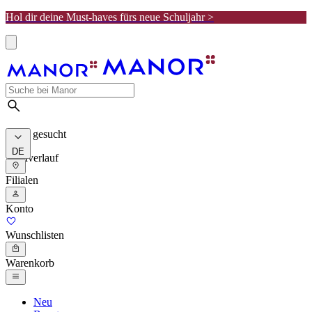
Hol dir deine Must-haves fürs neue Schuljahr >
Meist gesucht
DE
Suchverlauf
Filialen
Konto
Wunschlisten
Warenkorb
Neu